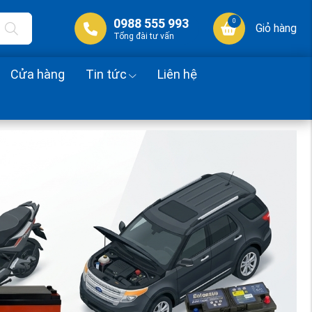
0988 555 993
0
Giỏ hàng
Tổng đài tư vấn
Cửa hàng
Tin tức
Liên hệ