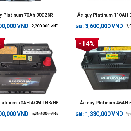
y Platinum 70Ah 80D26R
Ắc quy Platinum 110AH 
00,000
VND
3,600,000
VND
2,200,000
VND
3,
Giá:
%
-14%
Platinum 70AH AGM LN3/H6
Ắc quy Platinum 46AH
00,000
VND
1,330,000
VND
5,200,000
VND
1,
Giá: