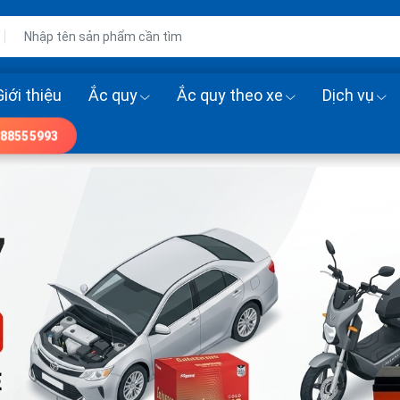
Giới thiệu
Ắc quy
Ắc quy theo xe
Dịch vụ
88555993