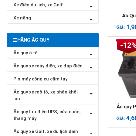
Xe điện du lịch, xe Golf
Ắc Qu
Xe nâng
1,9
Giá:
HÃNG ẮC QUY
-12
Ắc quy ô tô
Ắc quy xe máy điện, xe đạp điện
Pin máy công cụ cầm tay
Ắc quy xe mô tô, xe phân khối
lớn
Ắc quy 
Ắc quy lưu điện UPS, cửa cuốn,
4,6
Giá:
thang máy
Ắc quy xe Golf, xe du lịch điện