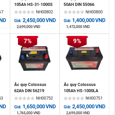
105Ah HS-31-1000S
50AH DIN 55066
(cọc vít)
67
NH00802
NH00800
ND
2,450,000
VND
1,400,000
VND
Giá:
Giá:
2,699,000
VND
1,472,000
VND
7%
9%
Ắc quy Colossus
Ắc quy Colossus
62Ah DIN 56219
105Ah HS-1000LA
(cọc thường)
53
NH00752
NH00751
ND
1,650,000
VND
2,450,000
VND
Giá:
Giá:
1,765,000
VND
2,699,000
VND