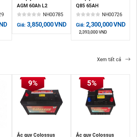
AGM 60Ah L2
Q85 65AH
29
NH00785
NH00726
ND
3,850,000
VND
2,300,000
VND
Giá:
Giá:
2,393,000
VND
Xem tất cả
9%
5%
Ắc quy Colossus
Ắc quy Colossus