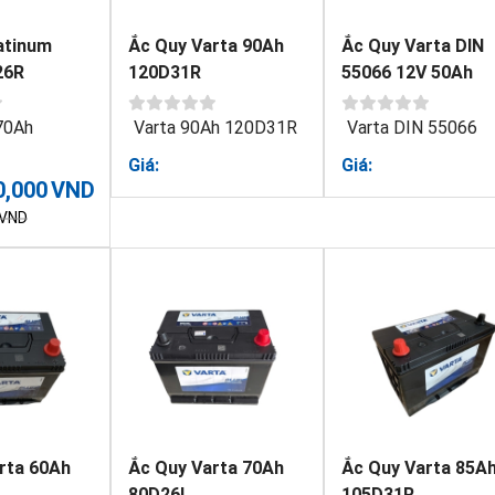
atinum
Ắc Quy Varta 90Ah
Ắc Quy Varta DIN
26R
120D31R
55066 12V 50Ah
70Ah
Varta 90Ah 120D31R
Varta DIN 55066
Giá:
Giá:
0,000
VND
VND
rta 60Ah
Ắc Quy Varta 70Ah
Ắc Quy Varta 85A
80D26L
105D31R