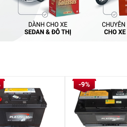
%
-9%