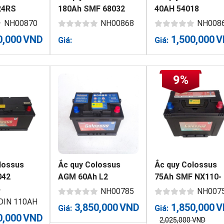
24RS
180Ah SMF 68032
40AH 54018
NH00870
NH00868
NH008
0,000
VND
1,500,000
V
Giá:
Giá:
9%
lossus
Ắc quy Colossus
Ắc quy Colossus
042
AGM 60Ah L2
75Ah SMF NX110-
5ZL
NH00785
NH007
 DIN 110AH
3,850,000
VND
1,850,000
V
Giá:
Giá:
0,000
VND
2,025,000
VND