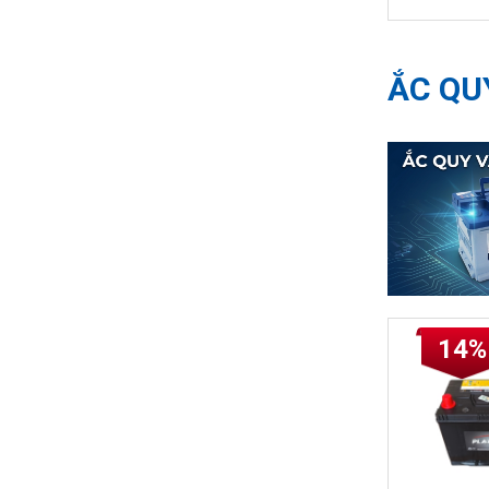
ẮC QU
14%