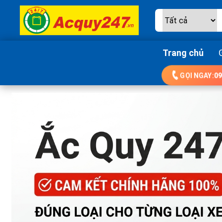
Trang chủ
GỌI NGAY:
09