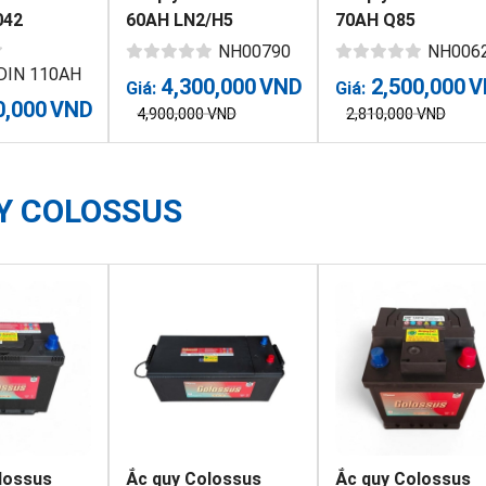
042
60AH LN2/H5
70AH Q85
NH00790
NH006
 DIN 110AH
4,300,000
VND
2,500,000
V
Giá:
Giá:
0,000
VND
4,900,000
VND
2,810,000
VND
Y COLOSSUS
lossus
Ắc quy Colossus
Ắc quy Colossus