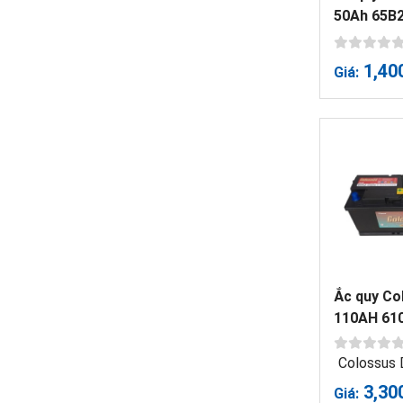
50Ah 65B
1,40
Giá:
Ắc quy Co
110AH 61
Colossus
3,30
Giá: