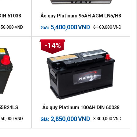
DIN 61038
Ắc quy Platinum 95AH AGM LN5/H8
5,400,000
VND
950,000
VND
6,100,000
VND
Giá:
-14%
 55B24LS
Ắc quy Platinum 100AH DIN 60038
2,850,000
VND
550,000
VND
3,300,000
VND
Giá: