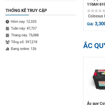
110AH 61
THỐNG KÊ TRUY CẬP
Colossus
Hôm nay: 12,335
3,30
Giá:
Tuần này: 47,737
Tháng này: 75,088
Tổng số: 397,218
ẮC QU
Đang online: 126
Ắc quy Co