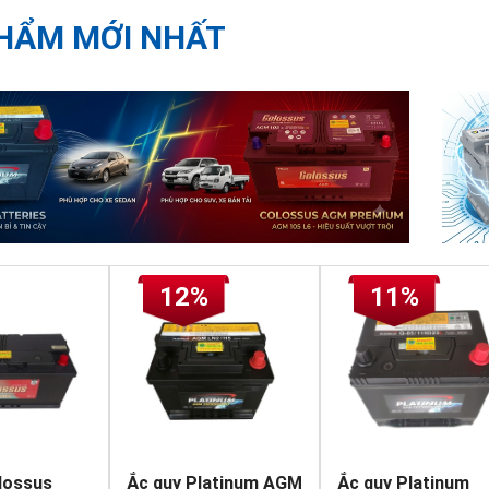
HẨM MỚI NHẤT
12%
11%
lossus
Ắc quy Platinum AGM
Ắc quy Platinum