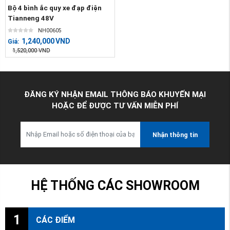
Bộ 4 bình ắc quy xe đạp điện
Tianneng 48V
NH00605
1,240,000
VND
Giá:
1,520,000
VND
ĐĂNG KÝ NHẬN EMAIL THÔNG BÁO KHUYẾN MẠI
HOẶC ĐỂ ĐƯỢC TƯ VẤN MIỄN PHÍ
Nhận thông tin
HỆ THỐNG CÁC SHOWROOM
1
CÁC ĐIỂM