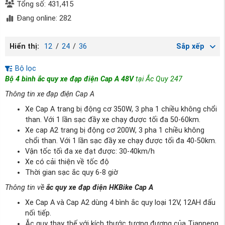
Tổng số: 431,415
Đang online: 282
Hiển thị:
12
/
24
/
36
Sắp xếp
Bộ lọc
Bộ 4 bình ắc quy xe đạp điện Cap A 48V
tại Ắc Quy 247
Thông tin xe đạp điện Cap A
Xe Cap A trang bị động cơ 350W, 3 pha 1 chiều không chổi
than. Với 1 lần sạc đầy xe chạy được tối đa 50-60km.
Xe cap A2 trang bị động cơ 200W, 3 pha 1 chiều không
chổi than. Với 1 lần sạc đầy xe chạy được tối đa 40-50km.
Vận tốc tối đa xe đạt được: 30-40km/h
Xe có cải thiện về tốc độ
Thời gian sạc ắc quy 6-8 giờ
Thông tin về
ắc quy xe đạp điện HKBike Cap A
Xe Cap A và Cap A2 dùng 4 bình ắc quy loại 12V, 12AH đấu
nối tiếp.
Ắc quy thay thế với kích thước tương đương của Tianneng,