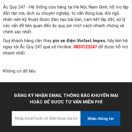
Ắc Quy 247 - Hệ thống cửa hàng tại Hà Nội, Nam Định, hỗ trợ lắp
đặt tận nơi, dịch vụ chuyên nghiệp, tư vấn đúng loại, đội ngũ
nhân viên kỹ thuật được đào tạo bài bản, cam kết lắp đặt, xử lý
các vấn đề liên quan đến ắc quy, pin một cách nhanh chóng và
chính xác nhất.
Quý khách hàng cần thay
pin xe điện Vinfast Impes
, hãy liên hệ
ngay tới Ắc Quy 247 qua số Hotline:
0833123247
để được hỗ trợ
nhanh nhất.
Không có dữ liệu
ĐĂNG KÝ NHẬN EMAIL THÔNG BÁO KHUYẾN MẠI
HOẶC ĐỂ ĐƯỢC TƯ VẤN MIỄN PHÍ
Nhận thông tin