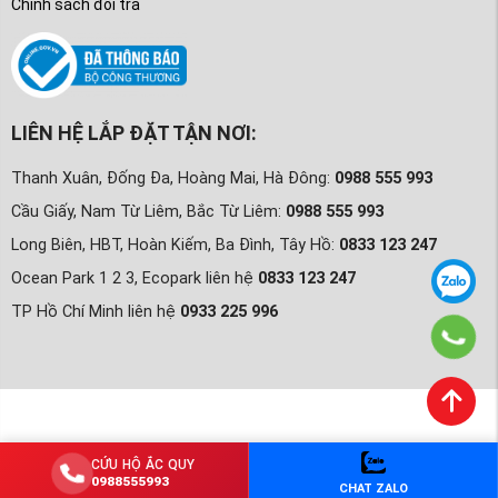
Chính sách đổi trả
LIÊN HỆ LẮP ĐẶT TẬN NƠI:
Thanh Xuân, Đống Đa, Hoàng Mai, Hà Đông:
0988 555 993
Cầu Giấy, Nam Từ Liêm, Bắc Từ Liêm:
0988 555 993
Long Biên, HBT, Hoàn Kiếm, Ba Đình, Tây Hồ:
0833 123 247
Ocean Park 1 2 3, Ecopark liên hệ
0833 123 247
TP Hồ Chí Minh liên hệ
0933 225 996
CỨU HỘ ẮC QUY
0988555993
CHAT ZALO