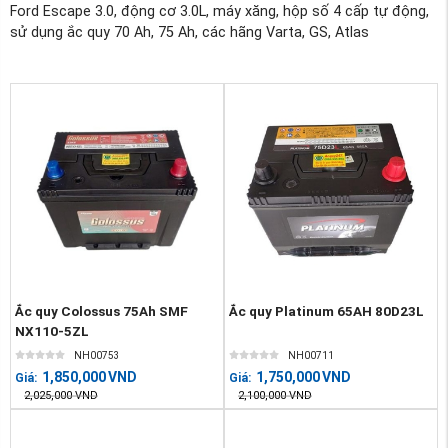
Ford Escape 3.0, động cơ 3.0L, máy xăng, hộp số 4 cấp tự động,
sử dụng ắc quy 70 Ah, 75 Ah, các hãng Varta, GS, Atlas
Ắc quy Colossus 75Ah SMF
Ắc quy Platinum 65AH 80D23L
NX110-5ZL
NH00753
NH00711
1,850,000
VND
1,750,000
VND
Giá:
Giá:
2,025,000
VND
2,100,000
VND