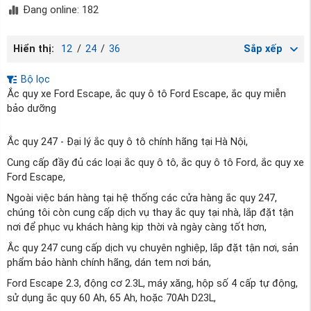
Đang online: 182
Hiển thị:
12
/
24
/
36
Sắp xếp
Bộ lọc
Ắc quy xe Ford Escape, ắc quy ô tô Ford Escape, ắc quy miễn
bảo dưỡng
Ắc quy 247 - Đại lý ắc quy ô tô chính hãng tại Hà Nội,
Cung cấp đầy đủ các loại ắc quy ô tô, ắc quy ô tô Ford, ắc quy xe
Ford Escape,
Ngoài việc bán hàng tại hệ thống các cửa hàng ắc quy 247,
chúng tôi còn cung cấp dịch vụ thay ắc quy tại nhà, lắp đặt tận
nơi để phục vụ khách hàng kịp thời và ngày càng tốt hơn,
Ắc quy 247 cung cấp dịch vụ chuyên nghiệp, lắp đặt tận nơi, sản
phẩm bảo hành chính hãng, dán tem nơi bán,
Ford Escape 2.3, động cơ 2.3L, máy xăng, hộp số 4 cấp tự động,
sử dụng ắc quy 60 Ah, 65 Ah, hoặc 70Ah D23L,