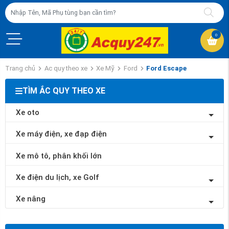
0
Trang chủ
Ac quy theo xe
Xe Mỹ
Ford
Ford Escape
TÌM ẮC QUY THEO XE
Xe oto
Xe máy điện, xe đạp điện
Xe mô tô, phân khối lớn
Xe điện du lịch, xe Golf
Xe nâng