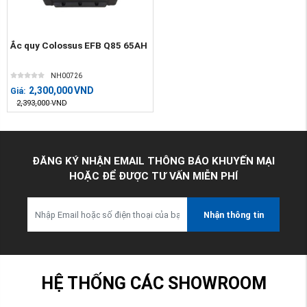
Ắc quy Colossus EFB Q85 65AH
NH00726
2,300,000
VND
Giá:
2,393,000
VND
ĐĂNG KÝ NHẬN EMAIL THÔNG BÁO KHUYẾN MẠI
HOẶC ĐỂ ĐƯỢC TƯ VẤN MIỄN PHÍ
Nhận thông tin
HỆ THỐNG CÁC SHOWROOM