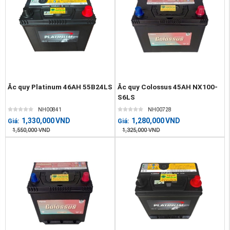
Ắc quy Platinum 46AH 55B24LS
Ắc quy Colossus 45AH NX100-
S6LS
NH00841
NH00728
1,330,000
VND
1,280,000
VND
Giá:
Giá:
1,550,000
VND
1,325,000
VND