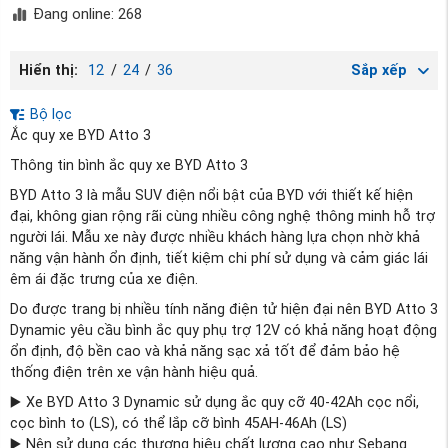
Đang online: 268
Hiển thị:
12
/
24
/
36
Sắp xếp
Bộ lọc
Ắc quy xe BYD Atto 3
Thông tin bình ắc quy xe BYD Atto 3
BYD Atto 3 là mẫu SUV điện nổi bật của BYD với thiết kế hiện
đại, không gian rộng rãi cùng nhiều công nghệ thông minh hỗ trợ
người lái. Mẫu xe này được nhiều khách hàng lựa chọn nhờ khả
năng vận hành ổn định, tiết kiệm chi phí sử dụng và cảm giác lái
êm ái đặc trưng của xe điện.
Do được trang bị nhiều tính năng điện tử hiện đại nên BYD Atto 3
Dynamic yêu cầu bình ắc quy phụ trợ 12V có khả năng hoạt động
ổn định, độ bền cao và khả năng sạc xả tốt để đảm bảo hệ
thống điện trên xe vận hành hiệu quả.
▶️ Xe BYD Atto 3 Dynamic sử dụng ắc quy cỡ 40-42Ah cọc nổi,
cọc bình to (LS), có thể lắp cỡ bình 45AH-46Ah (LS)
▶️ Nên sử dụng các thương hiệu chất lượng cao như Sebang