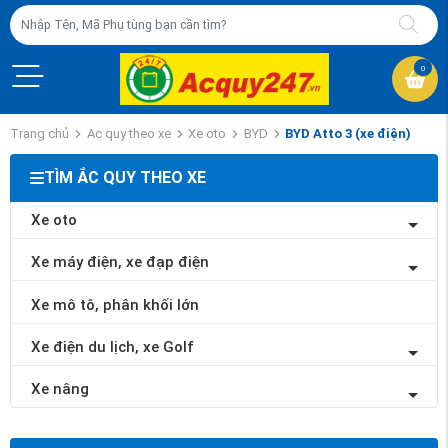
0
Trang chủ
Ac quy theo xe
Xe oto
BYD
BYD Atto 3 (xe điện)
TÌM ẮC QUY THEO XE
Xe oto
Xe máy điện, xe đạp điện
Xe mô tô, phân khối lớn
Xe điện du lịch, xe Golf
Xe nâng