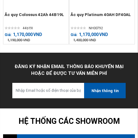
Ắc quy Colossus 42Ah 44B19L
Ắc quy Platinum 40AH DF40AL
44b19l
NH00792
1,170,000
VND
1,170,000
VND
Giá:
Giá:
1,190,000
VND
1,400,000
VND
ĐĂNG KÝ NHẬN EMAIL THÔNG BÁO KHUYẾN MẠI
HOẶC ĐỂ ĐƯỢC TƯ VẤN MIỄN PHÍ
Nhận thông tin
HỆ THỐNG CÁC SHOWROOM