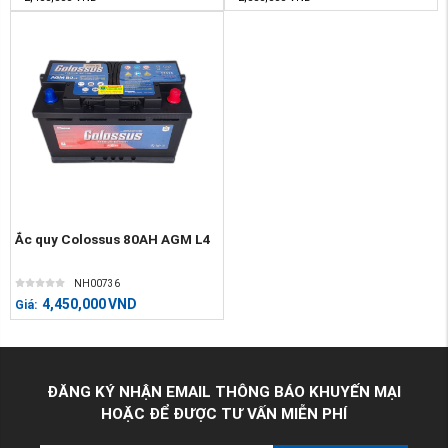
Ắc quy Colossus 80AH AGM L4
NH00736
4,450,000
VND
Giá:
ĐĂNG KÝ NHẬN EMAIL THÔNG BÁO KHUYẾN MẠI
HOẶC ĐỂ ĐƯỢC TƯ VẤN MIỄN PHÍ