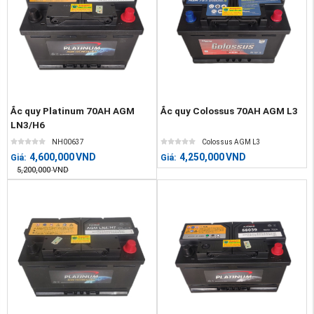
Ắc quy Platinum 70AH AGM
Ắc quy Colossus 70AH AGM L3
LN3/H6
NH00637
Colossus AGM L3
4,600,000
VND
4,250,000
VND
Giá:
Giá:
5,200,000
VND