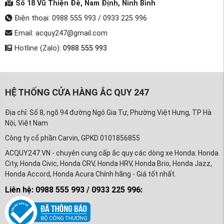
Số 18 Vũ Thiện Đễ, Nam Định, Ninh Bình
Điện thoại: 0988 555 993 / 0933 225 996
Email: acquy247@gmail.com
Hotline (Zalo):
0988 555 993
HỆ THỐNG CỬA HÀNG ẮC QUY 247
Địa chỉ: Số 8, ngõ 94 đường Ngô Gia Tự, Phường Việt Hưng, TP Hà
Nội, Việt Nam
Công ty cổ phần Carvin, GPKD 0101856855
ACQUY247.VN - chuyên cung cấp ắc quy các dòng xe Honda: Honda
City, Honda Civic, Honda CRV, Honda HRV, Honda Brio, Honda Jazz,
Honda Accord, Honda Acura Chính hãng - Giá tốt nhất.
Liên hệ: 0988 555 993 / 0933 225 996: