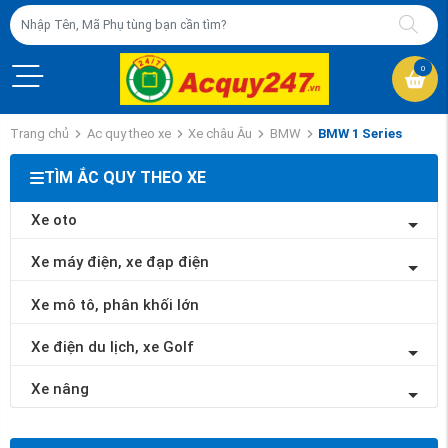
0
Trang chủ
Ac quy theo xe
Xe châu Âu
BMW
BMW 1 Series
TÌM ẮC QUY THEO XE
Xe oto
Xe máy điện, xe đạp điện
Xe mô tô, phân khối lớn
Xe điện du lịch, xe Golf
Xe nâng