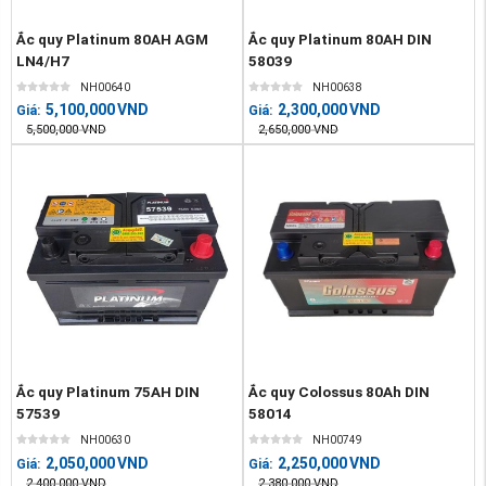
Ắc quy Platinum 80AH AGM
Ắc quy Platinum 80AH DIN
LN4/H7
58039
NH00640
NH00638
5,100,000
VND
2,300,000
VND
Giá:
Giá:
5,500,000
VND
2,650,000
VND
Ắc quy Platinum 75AH DIN
Ắc quy Colossus 80Ah DIN
57539
58014
NH00630
NH00749
2,050,000
VND
2,250,000
VND
Giá:
Giá:
2,400,000
VND
2,380,000
VND