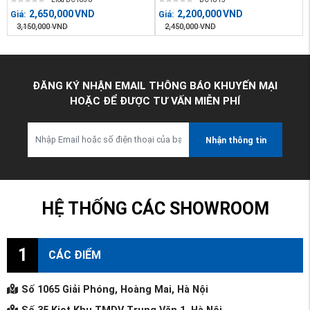
2,650,000
VND
2,200,000
VND
Giá:
Giá:
3,150,000
VND
2,450,000
VND
ĐĂNG KÝ NHẬN EMAIL THÔNG BÁO KHUYẾN MẠI
HOẶC ĐỂ ĐƯỢC TƯ VẤN MIỄN PHÍ
Nhận thông tin
HỆ THỐNG CÁC SHOWROOM
1
CÁC ĐIỂM
Số 1065 Giải Phóng, Hoàng Mai, Hà Nội