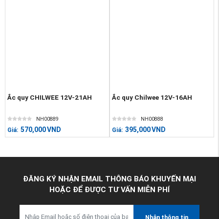
Ắc quy CHILWEE 12V-21AH
Ắc quy Chilwee 12V-16AH
NH00889
NH00888
570,000
VND
395,000
VND
Giá:
Giá:
ĐĂNG KÝ NHẬN EMAIL THÔNG BÁO KHUYẾN MẠI
HOẶC ĐỂ ĐƯỢC TƯ VẤN MIỄN PHÍ
Nhận thông tin