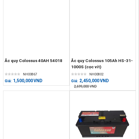
Ắc quy Colossus 40AH 54018
Ắc quy Colossus 105Ah HS-31-
1000S (cọc vít)
NH00867
NH00802
1,500,000
VND
2,450,000
VND
Giá:
Giá:
2,699,000
VND