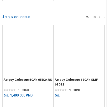
ẮC QUY COLOSSUS
Xem tất cả
Ắc quy Colossus 50Ah 65B24RS
Ắc quy Colossus 180Ah SMF
68032
NH00870
NH00868
1,400,000
VND
Giá:
Giá: