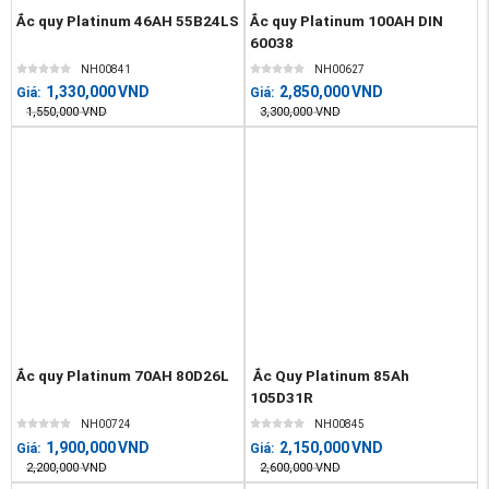
Ắc quy Platinum 46AH 55B24LS
Ắc quy Platinum 100AH DIN
60038
NH00841
NH00627
1,330,000
VND
2,850,000
VND
Giá:
Giá:
1,550,000
VND
3,300,000
VND
Ắc quy Platinum 70AH 80D26L
Ắc Quy Platinum 85Ah
105D31R
NH00724
NH00845
1,900,000
VND
2,150,000
VND
Giá:
Giá:
2,200,000
VND
2,600,000
VND