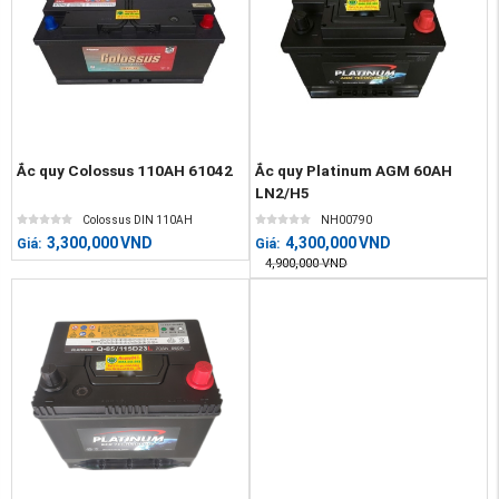
Ắc quy Colossus 110AH 61042
Ắc quy Platinum AGM 60AH
LN2/H5
Colossus DIN 110AH
NH00790
3,300,000
VND
4,300,000
VND
Giá:
Giá:
4,900,000
VND