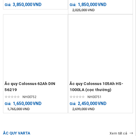
3,850,000
VND
1,850,000
VND
Giá:
Giá:
2,025,000
VND
Ắc quy Colossus 62Ah DIN
Ắc quy Colossus 105Ah HS-
56219
1000LA (cọc thường)
NH00752
NH00751
1,650,000
VND
2,450,000
VND
Giá:
Giá:
1,765,000
VND
2,699,000
VND
ẮC QUY VARTA
Xem tất cả