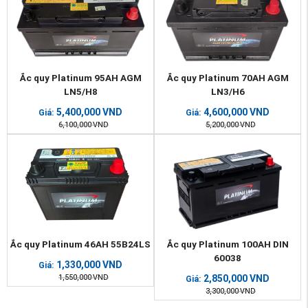
Ắc quy Platinum 95AH AGM
Ắc quy Platinum 70AH AGM
LN5/H8
LN3/H6
5,400,000
VND
4,600,000
VND
Giá:
Giá:
6,100,000
VND
5,200,000
VND
Ắc quy Platinum 46AH 55B24LS
Ắc quy Platinum 100AH DIN
60038
1,330,000
VND
Giá:
1,550,000
VND
2,850,000
VND
Giá:
3,300,000
VND