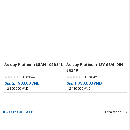
Ắc quy Platinum 85AH 105D31L
Ắc quy Platinum 12V 62Ah DIN
56219
NH00844
NH00842
2,150,000
VND
1,750,000
VND
Giá:
Giá:
2,600,000
VND
2,150,000
VND
ẮC QUY CHILWEE
Xem tất cả