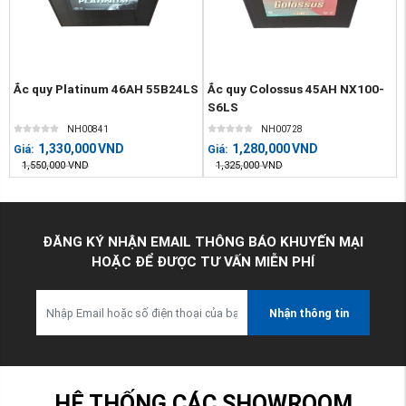
Ắc quy Platinum 46AH 55B24LS
Ắc quy Colossus 45AH NX100-
S6LS
NH00841
NH00728
1,330,000
VND
1,280,000
VND
Giá:
Giá:
1,550,000
VND
1,325,000
VND
ĐĂNG KÝ NHẬN EMAIL THÔNG BÁO KHUYẾN MẠI
HOẶC ĐỂ ĐƯỢC TƯ VẤN MIỄN PHÍ
Nhận thông tin
HỆ THỐNG CÁC SHOWROOM