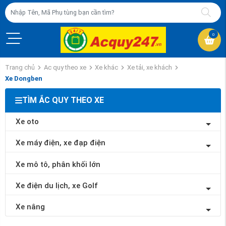
0
Trang chủ
Ac quy theo xe
Xe khác
Xe tải, xe khách
Xe Dongben
TÌM ẮC QUY THEO XE
Xe oto
Xe máy điện, xe đạp điện
Xe mô tô, phân khối lớn
Xe điện du lịch, xe Golf
Xe nâng