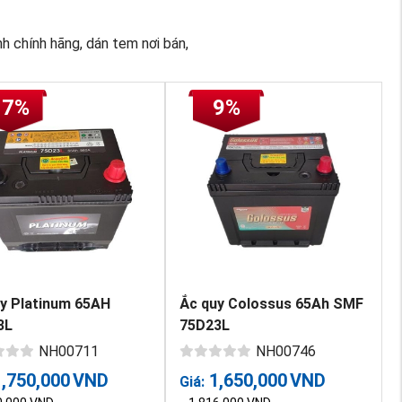
h chính hãng, dán tem nơi bán,
17%
9%
y Platinum 65AH
Ắc quy Colossus 65Ah SMF
3L
75D23L
NH00711
NH00746
1,750,000
VND
1,650,000
VND
Giá: