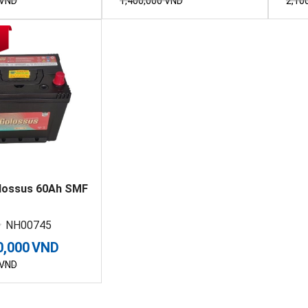
VND
1,400,000
VND
2,10
lossus 60Ah SMF
NH00745
0,000
VND
VND