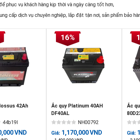
để phục vụ khách hàng kịp thời và ngày càng tốt hơn,
ng cấp dịch vụ chuyên nghiệp, lắp đặt tận nơi, sản phẩm bảo hàn
16%
lossus 42Ah
Ắc quy Platinum 40AH
Ắc qu
DF40AL
80D2
44b19l
NH00792
0,000
VND
1,170,000
VND
Giá:
Giá: