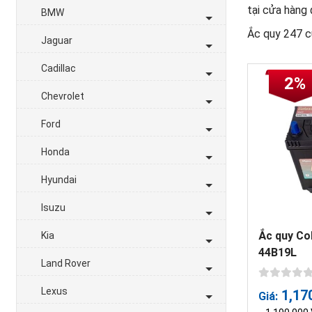
tại cửa hàng 
BMW
Ắc quy 247 cu
Jaguar
Cadillac
2%
Chevrolet
Ford
Honda
Hyundai
Isuzu
Ắc quy Co
Kia
44B19L
Land Rover
Lexus
1,17
Giá: