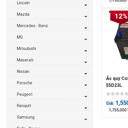
1,190,000
Lincoln
Mazda
12%
Mercedes - Benz
MG
Mitsubishi
Maserati
Nissan
Ắc quy Co
Porsche
55D23L
Peugeot
1,55
Giá:
Renault
1,755,000
Samsung