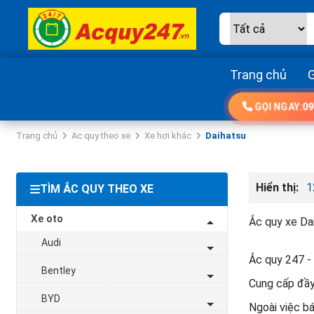
Trang chủ
G
GỌI NGAY:
09
Trang chủ
Ac quy theo xe
Xe hơi khác
Daihatsu
Hiển thị:
1
TÌM ẮC QUY THEO XE
Xe oto
Ắc quy xe Dai
Audi
Ắc quy 247 - 
Bentley
Cung cấp đầy 
BYD
Ngoài việc bá