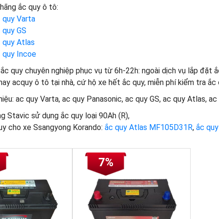
 hãng ắc quy ô tô:
 quy Varta
c quy GS
 quy Atlas
c quy Incoe
ắc quy chuyên nghiệp phục vụ từ 6h-22h: ngoài dịch vụ lắp đặt ắ
thay acquy ô tô tại nhà, cứ hộ xe hết ắc quy, miễn phí kiểm tra ắ
ệu: ac quy Varta, ac quy Panasonic, ac quy GS, ac quy Atlas, ac 
 Stavic sử dụng ắc quy loại 90Ah (R),
uy cho xe Ssangyong Korando:
ắc quy Atlas MF105D31R
,
ắc qu
7%