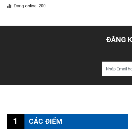
Đang online: 200
ĐĂNG K
1
CÁC ĐIỂM