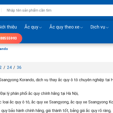
iới thiệu
Ắc quy
Ắc quy theo xe
Dịch vụ
88555993
rando
2
/
24
/
36
Ssangyong Korando, dịch vụ thay ắc quy ô tô chuyên nghiệp tại 
Đại lý phân phối ắc quy chính hãng tại Hà Nội,
 loại ắc quy ô tô, ắc quy xe Ssangyong, ắc quy xe Ssangyong K
uy bảo hành chính hãng, giá thành tốt, bảng giá ắc quy rõ ràng,