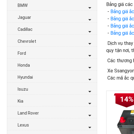
Bảng giá các
BMW
-
Bảng giá ắc
Jaguar
-
Bảng giá ắ
-
Bảng giá ắc
Cadillac
-
Bảng giá ắ
Chevrolet
Dịch vụ thay 
quy tận nơi, 
Ford
Các thương hi
Honda
Xe Ssangyong
Hyundai
Các mã ắc q
Isuzu
14%
Kia
Land Rover
Lexus