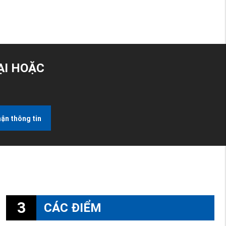
ẠI HOẶC
ận thông tin
3
CÁC ĐIỂM