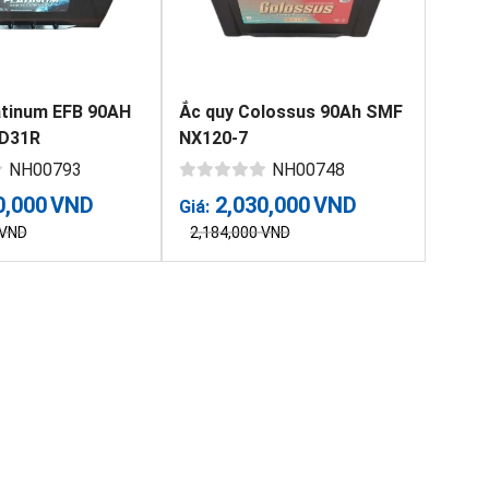
atinum EFB 90AH
Ắc quy Colossus 90Ah SMF
5D31R
NX120-7
NH00793
NH00748
0,000
VND
2,030,000
VND
Giá:
VND
2,184,000
VND