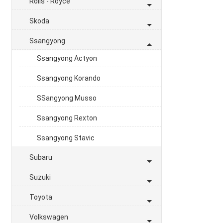
Rolls - Royce
Skoda
Ssangyong
Ssangyong Actyon
Ssangyong Korando
SSangyong Musso
Ssangyong Rexton
Ssangyong Stavic
Subaru
Suzuki
Toyota
Volkswagen