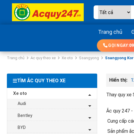
Trang chủ
G
GỌI NGAY:
09
Trang chủ
Ac quy theo xe
Xe oto
Ssangyong
Ssangyong Ko
Hiển thị:
1
TÌM ẮC QUY THEO XE
Xe oto
Thay quy xe 
Audi
Ắc quy 247 - 
Bentley
Cung cấp các
BYD
Sản phẩm ắc q