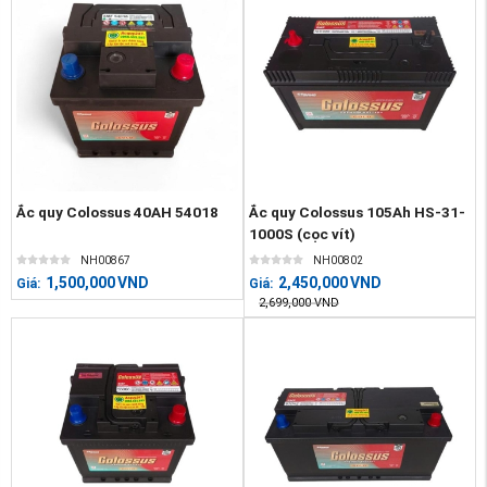
Ắc quy Colossus 40AH 54018
Ắc quy Colossus 105Ah HS-31-
1000S (cọc vít)
NH00867
NH00802
1,500,000
VND
2,450,000
VND
Giá:
Giá:
2,699,000
VND