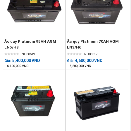
Ắc quy Platinum 95AH AGM
Ắc quy Platinum 70AH AGM
LN5/H8
LN3/H6
NH00639
NH00637
5,400,000
VND
4,600,000
VND
Giá:
Giá:
6,100,000
VND
5,200,000
VND