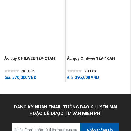
Ắc quy CHILWEE 12V-21AH
Ắc quy Chilwee 12V-16AH
NH00889
NH00888
570,000
VND
395,000
VND
Giá:
Giá:
ĐĂNG KÝ NHẬN EMAIL THÔNG BÁO KHUYẾN MẠI
HOẶC ĐỂ ĐƯỢC TƯ VẤN MIỄN PHÍ
Nhận thông tin