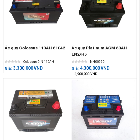
Ắc quy Colossus 110AH 61042
Ắc quy Platinum AGM 60AH
LN2/H5
Colossus DIN 110AH
NH00790
3,300,000
VND
4,300,000
VND
Giá:
Giá:
4,900,000
VND