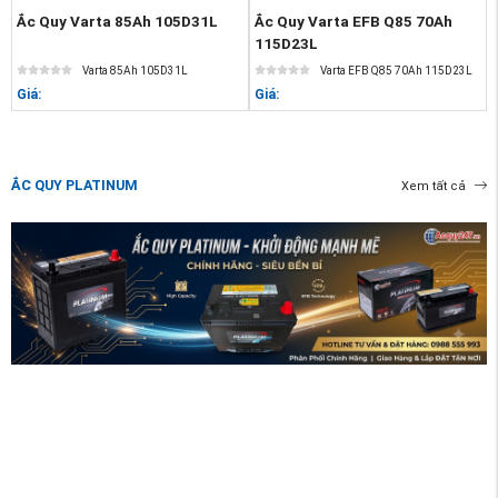
Ắc Quy Varta 85Ah 105D31L
Ắc Quy Varta EFB Q85 70Ah
115D23L
Varta 85Ah 105D31L
Varta EFB Q85 70Ah 115D23L
Giá:
Giá:
ẮC QUY PLATINUM
Xem tất cả