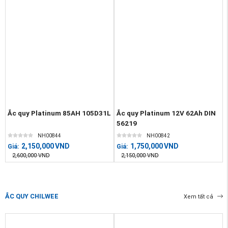
Ắc quy Platinum 85AH 105D31L
Ắc quy Platinum 12V 62Ah DIN
56219
NH00844
NH00842
2,150,000
VND
1,750,000
VND
Giá:
Giá:
2,600,000
VND
2,150,000
VND
ẮC QUY CHILWEE
Xem tất cả