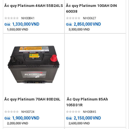
Ắc quy Platinum 46AH 55B24LS
Ắc quy Platinum 100AH DIN
60038
NH00841
NH00627
1,330,000
VND
2,850,000
VND
Giá:
Giá:
1,550,000
VND
3,300,000
VND
Ắc quy Platinum 70AH 80D26L
Ắc Quy Platinum 85Ah
105D31R
NH00724
NH00845
1,900,000
VND
2,150,000
VND
Giá:
Giá:
2,200,000
VND
2,600,000
VND