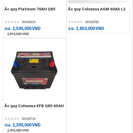
Ắc quy Platinum 70AH Q85
Ắc quy Colossus AGM 60Ah L2
NH00629
NH00785
2,500,000
VND
3,850,000
VND
Giá:
Giá:
2,810,000
VND
Ắc quy Colossus EFB Q85 65AH
NH00726
2,300,000
VND
Giá:
2,393,000
VND