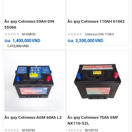
Ắc quy Colossus 50AH DIN
Ắc quy Colossus 110AH 61042
55066
NH00800
Colossus DIN 110AH
1,400,000
VND
3,300,000
VND
Giá:
Giá:
1,472,000
VND
Ắc quy Colossus AGM 60Ah L2
Ắc quy Colossus 75Ah SMF
NX110-5ZL
NH00785
NH00753