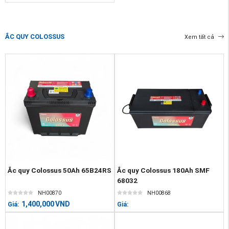
ẮC QUY COLOSSUS
Xem tất cả
Ắc quy Colossus 50Ah 65B24RS
Ắc quy Colossus 180Ah SMF
68032
NH00870
NH00868
1,400,000
VND
Giá:
Giá: