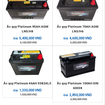
Ắc quy Platinum 95AH AGM
Ắc quy Platinum 70AH AGM
LN5/H8
LN3/H6
5,400,000
VND
4,600,000
VND
Giá:
Giá:
6,100,000
VND
5,200,000
VND
Ắc quy Platinum 46AH 55B24LS
Ắc quy Platinum 100AH DIN
60038
1,330,000
VND
Giá:
1,550,000
VND
2,850,000
VND
Giá:
3,300,000
VND