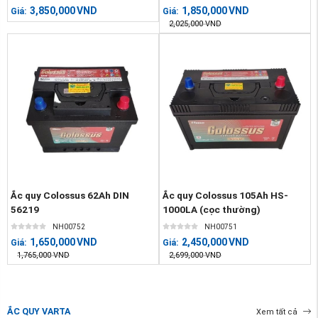
3,850,000
VND
1,850,000
VND
Giá:
Giá:
2,025,000
VND
Ắc quy Colossus 62Ah DIN
Ắc quy Colossus 105Ah HS-
56219
1000LA (cọc thường)
NH00752
NH00751
1,650,000
VND
2,450,000
VND
Giá:
Giá:
1,765,000
VND
2,699,000
VND
ẮC QUY VARTA
Xem tất cả