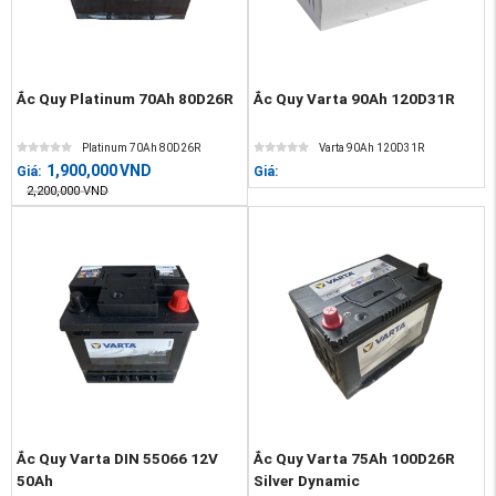
Ắc Quy Platinum 70Ah 80D26R
Ắc Quy Varta 90Ah 120D31R
Platinum 70Ah 80D26R
Varta 90Ah 120D31R
1,900,000
VND
Giá:
Giá:
2,200,000
VND
Ắc Quy Varta DIN 55066 12V
Ắc Quy Varta 75Ah 100D26R
50Ah
Silver Dynamic