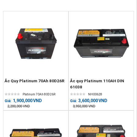
Ắc Quy Platinum 70Ah 80D26R
Ắc quy Platinum 110AH DIN
61038
Platinum 70Ah 80D26R
NH00628
1,900,000
VND
3,600,000
VND
Giá:
Giá:
2,200,000
VND
3,950,000
VND