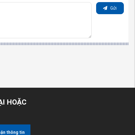
Gửi
ẠI HOẶC
ận thông tin