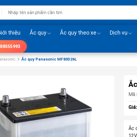
iới thiệu
Ắc quy
Ắc quy theo xe
Dịch vụ
88555993
anasonic
Ắc quy Panasonic MF80D26L
Ắc
Mã 
Giá
Ắc 
12V