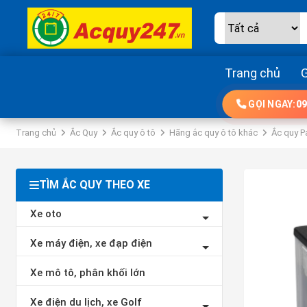
Trang chủ
G
GỌI NGAY:
09
Trang chủ
Ắc Quy
Ắc quy ô tô
Hãng ắc quy ô tô khác
Ắc quy P
TÌM ẮC QUY THEO XE
Xe oto
Xe máy điện, xe đạp điện
Xe mô tô, phân khối lớn
Xe điện du lịch, xe Golf