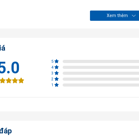
Xem thêm
iá
5.0
5
4
3
2
1
 đáp