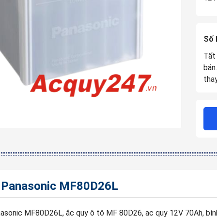
Số 
Tất
bán
tha
 Panasonic MF80D26L
asonic MF80D26L, ắc quy ô tô MF 80D26, ac quy 12V 70Ah, bình