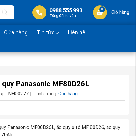
0988 555 993
0
Giỏ hàng
Tổng đài tư vấn
Cửa hàng
Tin tức
Liên hệ
 quy Panasonic MF80D26L
sp:
NH00277
|
Tình trạng:
Còn hàng
:
quy Panasonic MF80D26L, ắc quy ô tô MF 80D26, ac quy
 70Ah