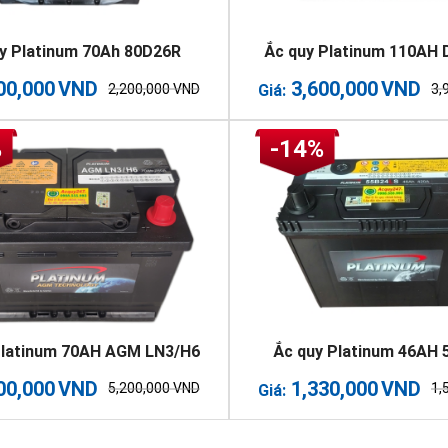
y Platinum 70Ah 80D26R
Ắc quy Platinum 110AH 
00,000
VND
3,600,000
VND
2,200,000
VND
3,
Giá:
%
-14%
Platinum 70AH AGM LN3/H6
Ắc quy Platinum 46AH
00,000
VND
1,330,000
VND
5,200,000
VND
1,
Giá: