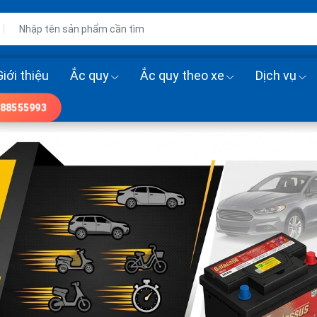
Giới thiệu
Ắc quy
Ắc quy theo xe
Dịch vụ
88555993