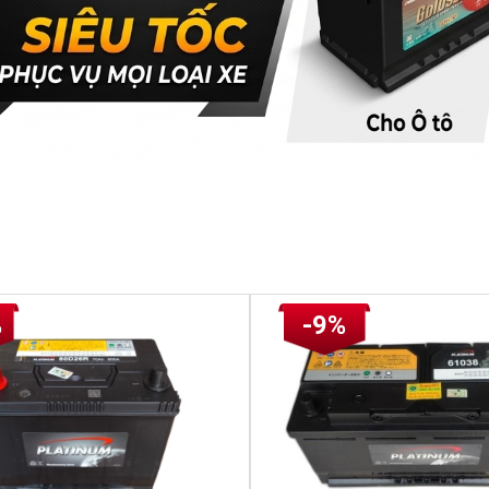
%
-9%