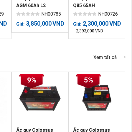
AGM 60Ah L2
Q85 65AH
29
NH00785
NH00726
ND
3,850,000
VND
2,300,000
VND
Giá:
Giá:
2,393,000
VND
Xem tất cả
9%
5%
Ắc quy Colossus
Ắc quy Colossus