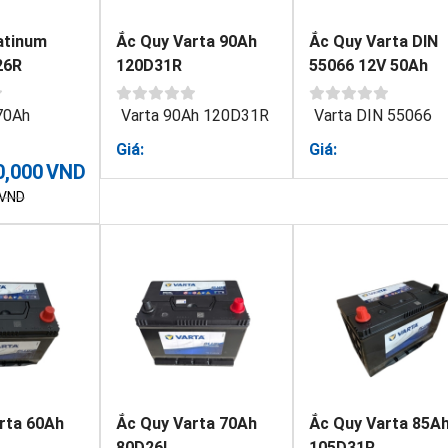
atinum
Ắc Quy Varta 90Ah
Ắc Quy Varta DIN
26R
120D31R
55066 12V 50Ah
70Ah
Varta 90Ah 120D31R
Varta DIN 55066
Giá:
Giá:
0,000
VND
VND
rta 60Ah
Ắc Quy Varta 70Ah
Ắc Quy Varta 85A
80D26L
105D31R