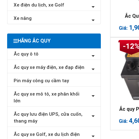
Xe điện du lịch, xe Golf
Ắc Qu
Xe nâng
1,9
Giá:
HÃNG ẮC QUY
-12
Ắc quy ô tô
Ắc quy xe máy điện, xe đạp điện
Pin máy công cụ cầm tay
Ắc quy xe mô tô, xe phân khối
lớn
Ắc quy 
Ắc quy lưu điện UPS, cửa cuốn,
4,6
Giá:
thang máy
Ắc quy xe Golf, xe du lịch điện