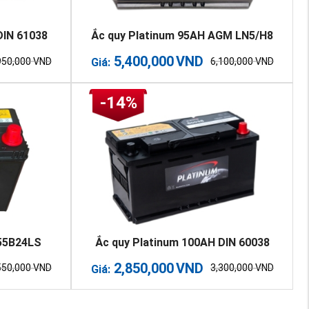
DIN 61038
Ắc quy Platinum 95AH AGM LN5/H8
5,400,000
VND
950,000
VND
6,100,000
VND
Giá:
-14%
 55B24LS
Ắc quy Platinum 100AH DIN 60038
2,850,000
VND
550,000
VND
3,300,000
VND
Giá: