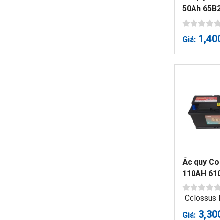
50Ah 65B
1,40
Giá:
Ắc quy Co
110AH 61
Colossus
3,30
Giá: