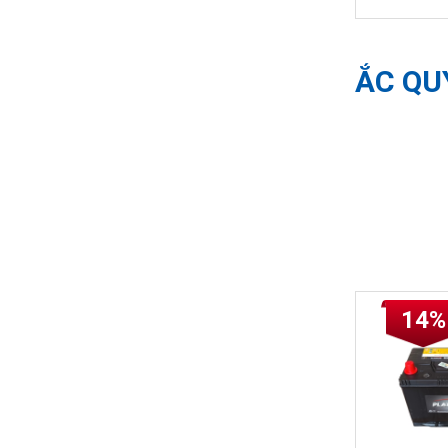
ẮC QU
14%