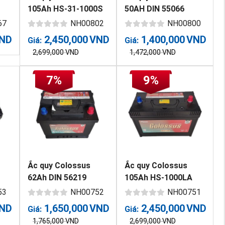
105Ah HS-31-1000S
50AH DIN 55066
(cọc vít)
67
NH00802
NH00800
ND
2,450,000
VND
1,400,000
VND
Giá:
Giá:
2,699,000
VND
1,472,000
VND
7%
9%
Ắc quy Colossus
Ắc quy Colossus
62Ah DIN 56219
105Ah HS-1000LA
(cọc thường)
53
NH00752
NH00751
ND
1,650,000
VND
2,450,000
VND
Giá:
Giá:
1,765,000
VND
2,699,000
VND