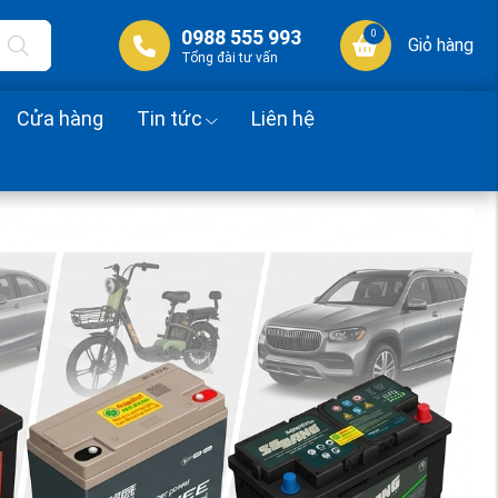
0988 555 993
0
Giỏ hàng
Tổng đài tư vấn
Cửa hàng
Tin tức
Liên hệ