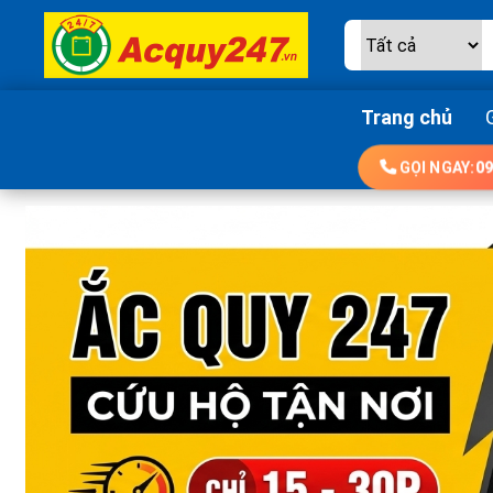
Trang chủ
GỌI NGAY:
09