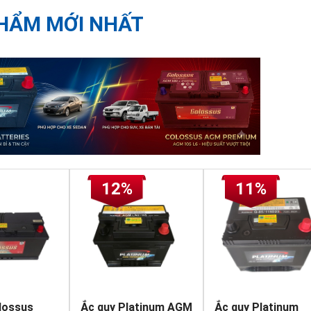
HẨM MỚI NHẤT
12%
11%
lossus
Ắc quy Platinum AGM
Ắc quy Platinum