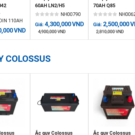
042
60AH LN2/H5
70AH Q85
NH00790
NH006
 DIN 110AH
4,300,000
VND
2,500,000
V
Giá:
Giá:
0,000
VND
4,900,000
VND
2,810,000
VND
Y COLOSSUS
lossus
Ắc quy Colossus
Ắc quy Colossus