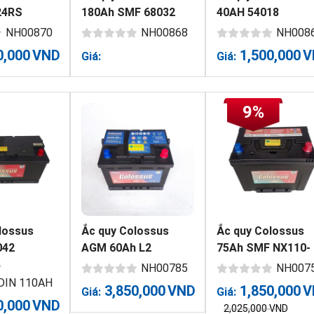
24RS
180Ah SMF 68032
40AH 54018
NH00870
NH00868
NH008
0,000
VND
1,500,000
V
Giá:
Giá:
9%
lossus
Ắc quy Colossus
Ắc quy Colossus
042
AGM 60Ah L2
75Ah SMF NX110-
5ZL
NH00785
NH007
 DIN 110AH
3,850,000
VND
1,850,000
V
Giá:
Giá:
0,000
VND
2,025,000
VND