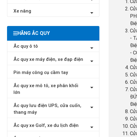
Cửa
Cửa
Xe nâng
PHẠ
Điệ
Cửa
HÃNG ẮC QUY
- T
Điệ
Ắc quy ô tô
- C
Ắc quy xe máy điện, xe đạp điện
Điệ
Cửa
Pin máy công cụ cầm tay
Cửa
Cửa
Ắc quy xe mô tô, xe phân khối
Cửa
lớn
ĐỨC
Điệ
Ắc quy lưu điện UPS, cửa cuốn,
Cửa
thang máy
Cửa
Ắc quy xe Golf, xe du lịch điện
Cửa
Cửa