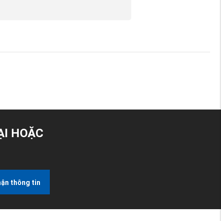
ẠI HOẶC
ận thông tin