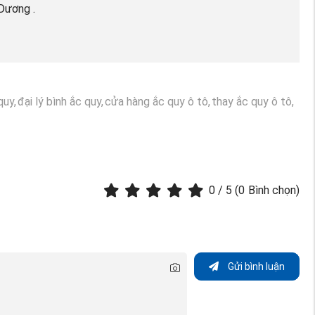
Dương .
quy,
đại lý bình ắc quy,
cửa hàng ắc quy ô tô,
thay ắc quy ô tô,
0
/ 5 (
0
Bình chọn)
Gửi bình luận