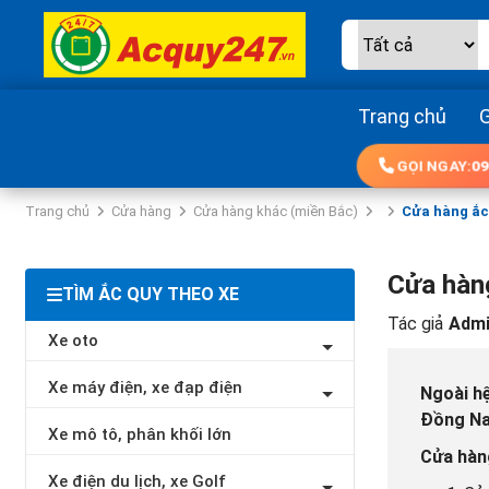
Trang chủ
G
GỌI NGAY:
09
Trang chủ
Cửa hàng
Cửa hàng khác (miền Bắc)
Cửa hàng ắc
Cửa hàn
TÌM ẮC QUY THEO XE
Tác giả
Admi
Xe oto
Xe máy điện, xe đạp điện
Ngoài h
Đồng Nai
Xe mô tô, phân khối lớn
Cửa hàn
Xe điện du lịch, xe Golf