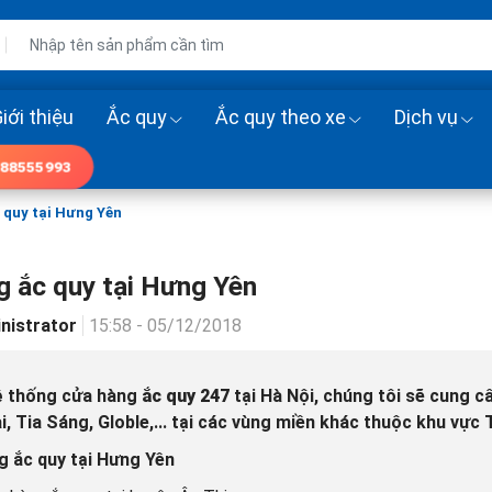
iới thiệu
Ắc quy
Ắc quy theo xe
Dịch vụ
88555993
 quy tại Hưng Yên
g ắc quy tại Hưng Yên
nistrator
15:58 - 05/12/2018
ệ thống cửa hàng
ắc quy 247
tại Hà Nội, chúng tôi sẽ cung cấ
, Tia Sáng, Globle,... tại các vùng miền khác thuộc khu vực
g ắc quy tại Hưng Yên