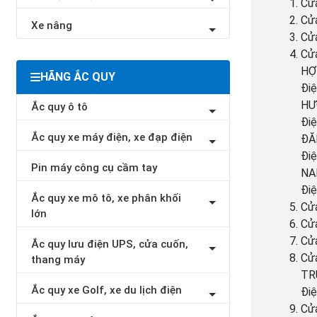
Cửa
Cửa
Xe nâng
Cửa
Cửa
HỢ
HÃNG ẮC QUY
Điệ
HƯƠ
Ắc quy ô tô
Điệ
Ắc quy xe máy điện, xe đạp điện
ĐĂN
Điệ
Pin máy công cụ cầm tay
NAM
Điệ
Ắc quy xe mô tô, xe phân khối
Cửa
lớn
Cửa
Cửa
Ắc quy lưu điện UPS, cửa cuốn,
Cửa
thang máy
TR
Ắc quy xe Golf, xe du lịch điện
Điệ
Cửa