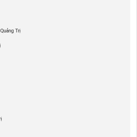
 Quảng Trị
ị
ị