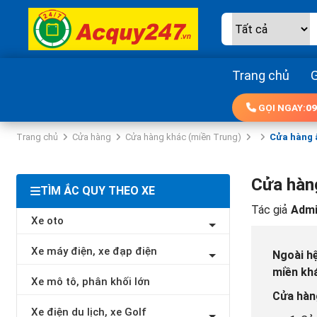
Trang chủ
G
GỌI NGAY:
09
Trang chủ
Cửa hàng
Cửa hàng khác (miền Trung)
Cửa hàng ắ
Cửa hàng
TÌM ẮC QUY THEO XE
Tác giả
Admi
Xe oto
Xe máy điện, xe đạp điện
Ngoài h
miền khá
Xe mô tô, phân khối lớn
Cửa hàng
Xe điện du lịch, xe Golf