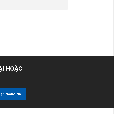
ẠI HOẶC
ận thông tin