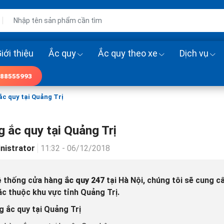
iới thiệu
Ắc quy
Ắc quy theo xe
Dịch vụ
88555993
c quy tại Quảng Trị
 ắc quy tại Quảng Trị
nistrator
11:32 - 06/12/2018
ệ thống cửa hàng
ắc quy 247
tại Hà Nội, chúng tôi sẽ cung c
c thuộc khu vực tỉnh Quảng Trị.
 ắc quy tại Quảng Trị