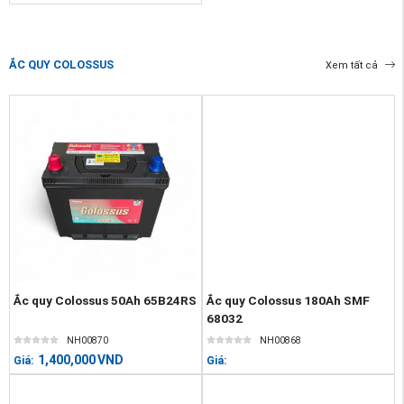
ẮC QUY COLOSSUS
Xem tất cả
Ắc quy Colossus 50Ah 65B24RS
Ắc quy Colossus 180Ah SMF
68032
NH00870
NH00868
1,400,000
VND
Giá:
Giá: