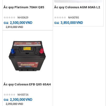
Ắc quy Platinum 70AH Q85
Ắc quy Colossus AGM 60Ah L2
NH00629
NH00785
2,500,000
VND
3,850,000
VND
Giá:
Giá:
2,810,000
VND
Ắc quy Colossus EFB Q85 65AH
NH00726
2,300,000
VND
Giá:
2,393,000
VND