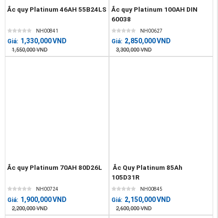
Ắc quy Platinum 46AH 55B24LS
Ắc quy Platinum 100AH DIN
60038
NH00841
NH00627
1,330,000
VND
2,850,000
VND
Giá:
Giá:
1,550,000
VND
3,300,000
VND
Ắc quy Platinum 70AH 80D26L
Ắc Quy Platinum 85Ah
105D31R
NH00724
NH00845
1,900,000
VND
2,150,000
VND
Giá:
Giá:
2,200,000
VND
2,600,000
VND