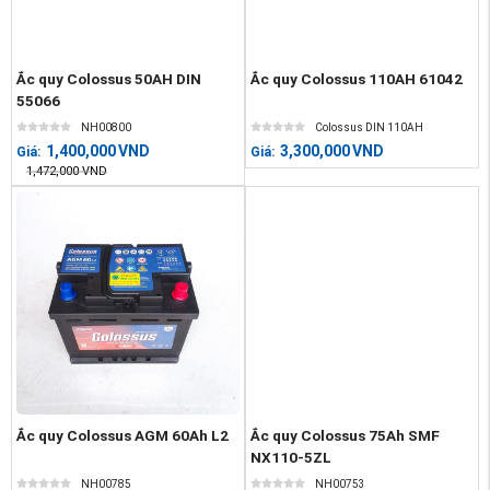
Ắc quy Colossus 50AH DIN
Ắc quy Colossus 110AH 61042
55066
NH00800
Colossus DIN 110AH
1,400,000
VND
3,300,000
VND
Giá:
Giá:
1,472,000
VND
Ắc quy Colossus AGM 60Ah L2
Ắc quy Colossus 75Ah SMF
NX110-5ZL
NH00785
NH00753