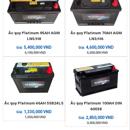
Ắc quy Platinum 95AH AGM
Ắc quy Platinum 70AH AGM
LN5/H8
LN3/H6
5,400,000
VND
4,600,000
VND
Giá:
Giá:
6,100,000
VND
5,200,000
VND
Ắc quy Platinum 46AH 55B24LS
Ắc quy Platinum 100AH DIN
60038
1,330,000
VND
Giá:
1,550,000
VND
2,850,000
VND
Giá:
3,300,000
VND