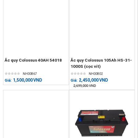
Ắc quy Colossus 40AH 54018
Ắc quy Colossus 105Ah HS-31-
1000S (cọc vít)
NH00867
NH00802
1,500,000
VND
2,450,000
VND
Giá:
Giá:
2,699,000
VND