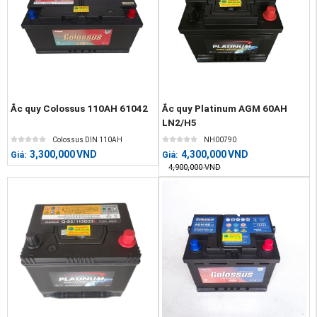
Ắc quy Colossus 110AH 61042
Ắc quy Platinum AGM 60AH
LN2/H5
Colossus DIN 110AH
NH00790
3,300,000
VND
4,300,000
VND
Giá:
Giá:
4,900,000
VND