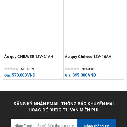
Ắc quy CHILWEE 12V-21AH
Ắc quy Chilwee 12V-16AH
NH00889
NH00888
570,000
VND
395,000
VND
Giá:
Giá:
ĐĂNG KÝ NHẬN EMAIL THÔNG BÁO KHUYẾN MẠI
HOẶC ĐỂ ĐƯỢC TƯ VẤN MIỄN PHÍ
Nhận thông tin