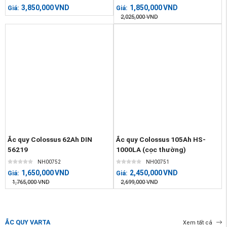
3,850,000
VND
1,850,000
VND
Giá:
Giá:
2,025,000
VND
Ắc quy Colossus 62Ah DIN
Ắc quy Colossus 105Ah HS-
56219
1000LA (cọc thường)
NH00752
NH00751
1,650,000
VND
2,450,000
VND
Giá:
Giá:
1,765,000
VND
2,699,000
VND
ẮC QUY VARTA
Xem tất cả