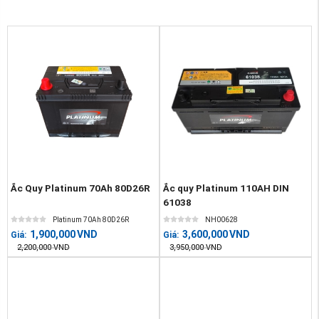
Ắc Quy Platinum 70Ah 80D26R
Ắc quy Platinum 110AH DIN
61038
Platinum 70Ah 80D26R
NH00628
1,900,000
VND
3,600,000
VND
Giá:
Giá:
2,200,000
VND
3,950,000
VND