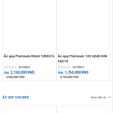
Ắc quy Platinum 85AH 105D31L
Ắc quy Platinum 12V 62Ah DIN
56219
NH00844
NH00842
2,150,000
VND
1,750,000
VND
Giá:
Giá:
2,600,000
VND
2,150,000
VND
ẮC QUY CHILWEE
Xem tất cả