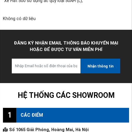
Xe Fiat 500 sử dụng ắc quy loại 50AH (L),
Không có dữ liệu
ĐĂNG KÝ NHẬN EMAIL THÔNG BÁO KHUYẾN MẠI
HOẶC ĐỂ ĐƯỢC TƯ VẤN MIỄN PHÍ
Nhận thông tin
HỆ THỐNG CÁC SHOWROOM
1
CÁC ĐIỂM
Số 1065 Giải Phóng, Hoàng Mai, Hà Nội