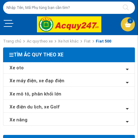
0
Trang chủ
Ac quy theo xe
Xe hơi khác
Fiat
Fiat 500
TÌM ẮC QUY THEO XE
Xe oto
Xe máy điện, xe đạp điện
Xe mô tô, phân khối lớn
Xe điện du lịch, xe Golf
Xe nâng