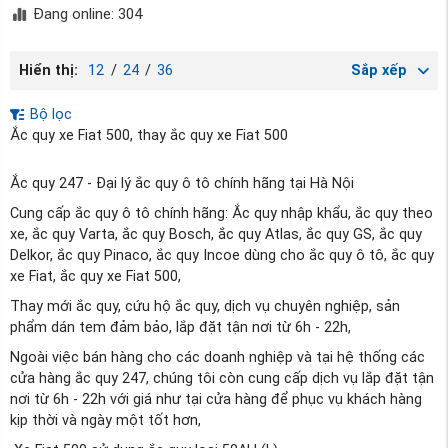
Đang online: 304
Hiển thị:
12
/
24
/
36
Sắp xếp
Bộ lọc
Ắc quy xe Fiat 500, thay ắc quy xe Fiat 500
Ắc quy 247 - Đại lý ắc quy ô tô chính hãng tại Hà Nội
Cung cấp ắc quy ô tô chính hãng: Ắc quy nhập khẩu, ắc quy theo
xe, ắc quy Varta, ắc quy Bosch, ắc quy Atlas, ắc quy GS, ắc quy
Delkor, ắc quy Pinaco, ắc quy Incoe dùng cho ắc quy ô tô, ắc quy
xe Fiat, ắc quy xe Fiat 500,
Thay mới ắc quy, cứu hộ ắc quy, dịch vụ chuyên nghiệp, sản
phẩm dán tem đảm bảo, lắp đặt tận nơi từ 6h - 22h,
Ngoài việc bán hàng cho các doanh nghiệp và tại hệ thống các
cửa hàng ắc quy 247, chúng tôi còn cung cấp dịch vụ lắp đặt tận
nơi từ 6h - 22h với giá như tại cửa hàng để phục vụ khách hàng
kịp thời và ngày một tốt hơn,