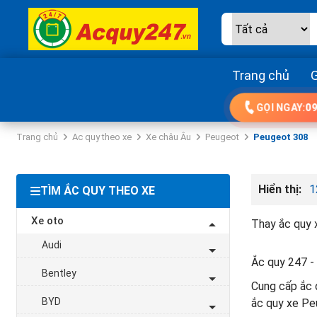
Trang chủ
G
GỌI NGAY:
09
Trang chủ
Ac quy theo xe
Xe châu Âu
Peugeot
Peugeot 308
Hiển thị:
1
TÌM ẮC QUY THEO XE
Xe oto
Thay ắc quy 
Audi
Ắc quy 247 - 
Bentley
Cung cấp ắc q
BYD
ắc quy xe Pe