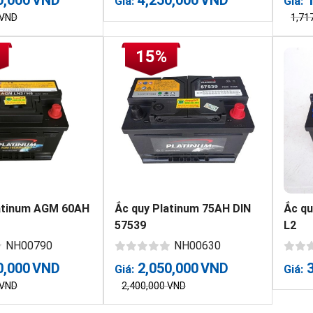
Giá:
Giá:
VND
1,71
15%
atinum AGM 60AH
Ắc quy Platinum 75AH DIN
Ắc q
57539
L2
NH00790
NH00630
0,000
VND
2,050,000
VND
Giá:
Giá:
VND
2,400,000
VND