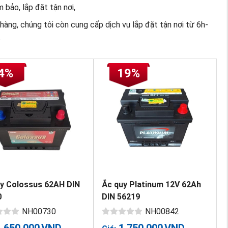
bảo, lắp đặt tận nơi,
hàng, chúng tôi còn cung cấp dịch vụ lắp đặt tận nơi từ 6h-
.
4%
19%
y Colossus 62AH DIN
Ắc quy Platinum 12V 62Ah
0
DIN 56219
NH00730
NH00842
1,650,000
VND
1,750,000
VND