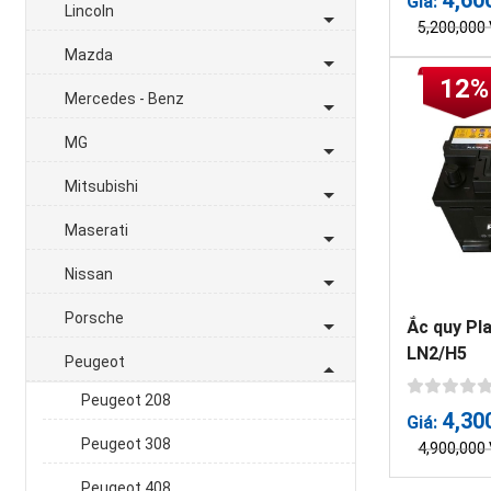
Giá:
Lincoln
5,200,000
Mazda
12%
Mercedes - Benz
MG
Mitsubishi
Maserati
Nissan
Porsche
Ắc quy Pl
LN2/H5
Peugeot
Peugeot 208
4,30
Giá:
Peugeot 308
4,900,000
Peugeot 408