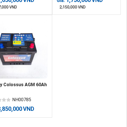
Giá:
7,000
VND
2,150,000
VND
uy Colossus AGM 60Ah
NH00785
3,850,000
VND