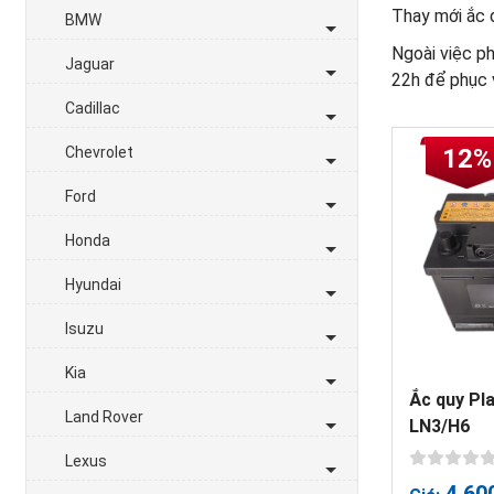
Thay mới ắc q
BMW
Ngoài việc ph
Jaguar
22h để phục v
Cadillac
Chevrolet
12%
Ford
Honda
Hyundai
Isuzu
Kia
Ắc quy Pl
Land Rover
LN3/H6
Lexus
4,60