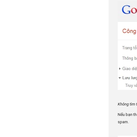
Không tìm 
Nếu bạn th
spam.