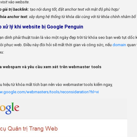
 visit vào website.
 giá trị backlink:
tạo nội dung tốt, đặt anchor text với mật độ phù hợp/
 hóa anchor text:
xây dựng hệ thống từ khóa dài cùng với từ khóa chính nhằm bổ 
p xử lý khi website bị Google Penguin
ạn dính phải thuật toán là vào một ngày đẹp trời từ khóa seo bạn web tụt dốc k
ôi phục web. Điều này đòi hỏi sẽ mất thời gian và công sức, nếu
domain
quan 
au:
ra webspam và yêu cầu xem xét trên webmaster tools
ấu hiệu từ khóa mất tích bạn nên vào webmaster tools kiểm ngay,
ww.google.com/webmasters/tools/reconsideration?hl=vi