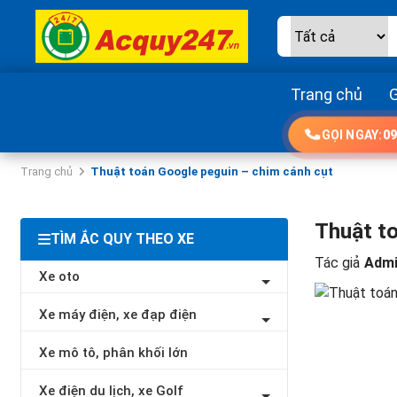
Trang chủ
G
GỌI NGAY:
09
Trang chủ
Thuật toán Google peguin – chim cánh cụt
Thuật to
TÌM ẮC QUY THEO XE
Tác giả
Admi
Xe oto
Xe máy điện, xe đạp điện
Xe mô tô, phân khối lớn
Xe điện du lịch, xe Golf