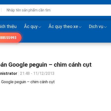
iới thiệu
Ắc quy
Ắc quy theo xe
Dịch vụ
88555993
án Google peguin – chim cánh cụt
nistrator
21:48 - 11/12/2013