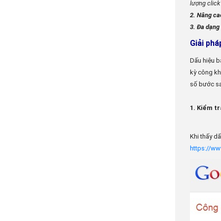
lượng click
2. Nâng cao
3. Đa dạng
Giải phá
Dấu hiệu b
kỳ công kh
số bước s
1. Kiểm t
Khi thấy d
https://w