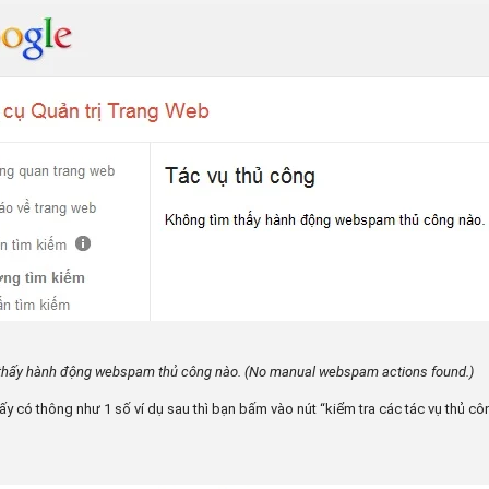
thấy hành động webspam thủ công nào. (No manual webspam actions found.)
ấy có thông như 1 số ví dụ sau thì bạn bấm vào nút “kiểm tra các tác vụ thủ cô