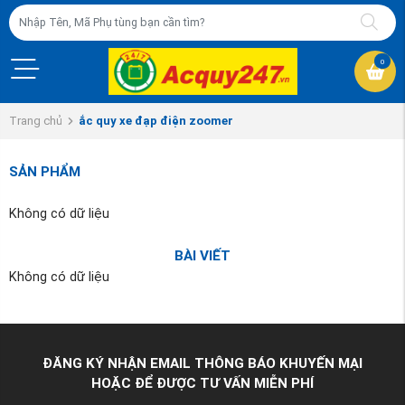
0
Trang chủ
ắc quy xe đạp điện zoomer
SẢN PHẨM
Không có dữ liệu
BÀI VIẾT
Không có dữ liệu
ĐĂNG KÝ NHẬN EMAIL THÔNG BÁO KHUYẾN MẠI
HOẶC ĐỂ ĐƯỢC TƯ VẤN MIỄN PHÍ