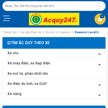
0
Trang chủ
Ac quy theo xe
Xe oto
Daewoo
Daewoo Lacetti
TÌM ẮC QUY THEO XE
Xe oto
Xe máy điện, xe đạp điện
Xe mô tô, phân khối lớn
Xe điện du lịch, xe Golf
Xe nâng