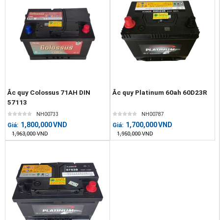
Ắc quy Colossus 71AH DIN
Ắc quy Platinum 60ah 60D23R
57113
NH00733
NH00787
1,800,000
VND
1,700,000
VND
Giá:
Giá:
1,963,000
VND
1,950,000
VND