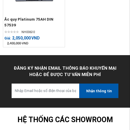
Ắc quy Platinum 75AH DIN
57539
NH00630
2,050,000
VND
Giá:
2,400,000
VND
ĐĂNG KÝ NHẬN EMAIL THÔNG BÁO KHUYẾN MẠI
HOẶC ĐỂ ĐƯỢC TƯ VẤN MIỄN PHÍ
Nhận thông tin
HỆ THỐNG CÁC SHOWROOM