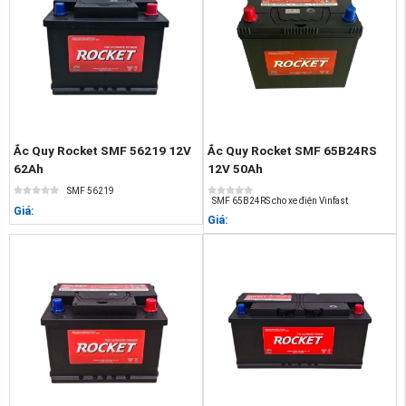
Ắc Quy Rocket SMF 56219 12V
Ắc Quy Rocket SMF 65B24RS
62Ah
12V 50Ah
SMF 56219
SMF 65B24RS cho xe điện Vinfast
Giá:
Giá: