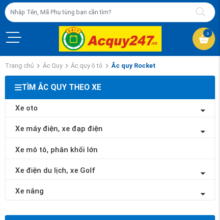
0
Trang chủ
Ắc Quy
Ắc quy ô tô
Ắc quy Rocket
TÌM ẮC QUY THEO XE
Xe oto
Xe máy điện, xe đạp điện
Xe mô tô, phân khối lớn
Xe điện du lịch, xe Golf
Xe nâng