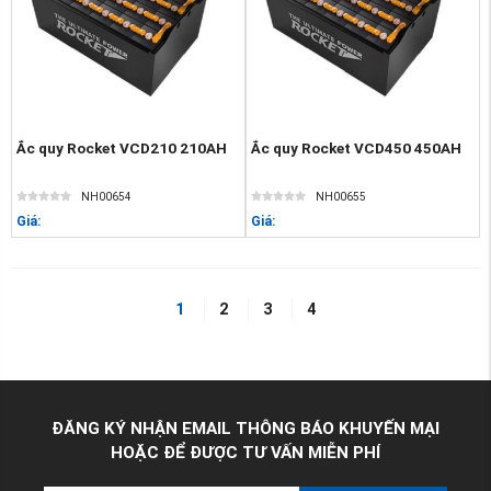
Ắc quy Rocket VCD210 210AH
Ắc quy Rocket VCD450 450AH
NH00654
NH00655
Giá:
Giá:
1
2
3
4
ĐĂNG KÝ NHẬN EMAIL THÔNG BÁO KHUYẾN MẠI
HOẶC ĐỂ ĐƯỢC TƯ VẤN MIỄN PHÍ