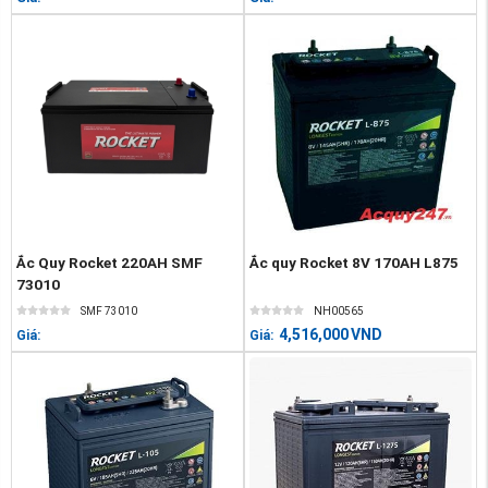
Ắc Quy Rocket 220AH SMF
Ắc quy Rocket 8V 170AH L875
73010
SMF 73010
NH00565
4,516,000
VND
Giá:
Giá: