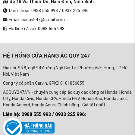
Số 18 Vũ Thiện Đễ, Nam Định, Ninh Bình
Điện thoại: 0988 555 993 / 0933 225 996
Email: acquy247@gmail.com
Hotline (Zalo):
0988 555 993
HỆ THỐNG CỬA HÀNG ẮC QUY 247
Địa chỉ: Số 8, ngõ 94 đường Ngô Gia Tự, Phường Việt Hưng, TP Hà
Nội, Việt Nam
Công ty cổ phần Carvin, GPKD 0101856855
ACQUY247.VN - chuyên cung cấp ắc quy các dòng xe Honda: Honda
City, Honda Civic, Honda CRV, Honda HRV, Honda Brio, Honda Jazz,
Honda Accord, Honda Acura Chính hãng - Giá tốt nhất.
Liên hệ: 0988 555 993 / 0933 225 996: