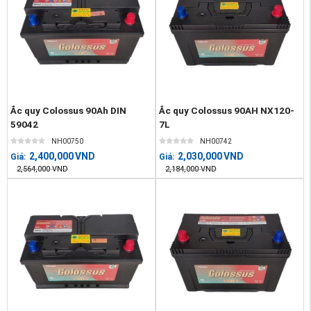
Ắc quy Colossus 90Ah DIN
Ắc quy Colossus 90AH NX120-
59042
7L
NH00750
NH00742
2,400,000
VND
2,030,000
VND
Giá:
Giá:
2,564,000
VND
2,184,000
VND