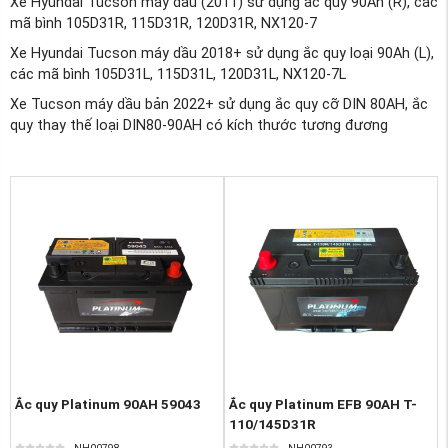
Xe Hyundai Tucson máy dầu (2011) sử dụng ắc quy 90Ah (R), các
mã bình 105D31R, 115D31R, 120D31R, NX120-7
Xe Hyundai Tucson máy dầu 2018+ sử dụng ắc quy loại 90Ah (L),
các mã bình 105D31L, 115D31L, 120D31L, NX120-7L
Xe Tucson máy dầu bản 2022+ sử dụng ắc quy cỡ DIN 80AH, ắc
quy thay thế loại DIN80-90AH có kích thước tương đương
Ắc quy Platinum 90AH 59043
Ắc quy Platinum EFB 90AH T-
110/145D31R