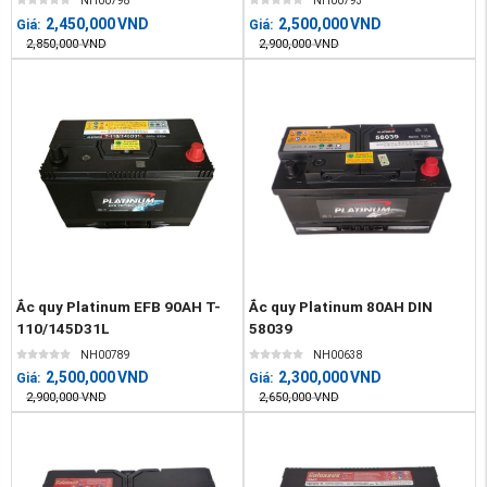
NH00798
NH00793
2,450,000
VND
2,500,000
VND
Giá:
Giá:
2,850,000
VND
2,900,000
VND
Ắc quy Platinum EFB 90AH T-
Ắc quy Platinum 80AH DIN
110/145D31L
58039
NH00789
NH00638
2,500,000
VND
2,300,000
VND
Giá:
Giá:
2,900,000
VND
2,650,000
VND