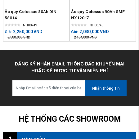
Ắc quy Colossus 80Ah DIN
Ắc quy Colossus 90Ah SMF
58014
NX120-7
NH00749
NH00748
2,250,000
VND
2,030,000
VND
Giá:
Giá:
2,380,000
VND
2,184,000
VND
ĐĂNG KÝ NHẬN EMAIL THÔNG BÁO KHUYẾN MẠI
HOẶC ĐỂ ĐƯỢC TƯ VẤN MIỄN PHÍ
Nhận thông tin
HỆ THỐNG CÁC SHOWROOM