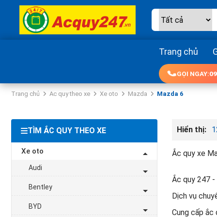
Trang chủ
G
GỌI NGAY:
09
Trang chủ
Ac quy theo xe
Xe oto
Mazda
Mazda 6
Hiển thị:
1
TÌM ẮC QUY THEO XE
Xe oto
Ắc quy xe Ma
Audi
Ắc quy 247 - 
Bentley
Dịch vụ chuyê
BYD
Cung cấp ắc q