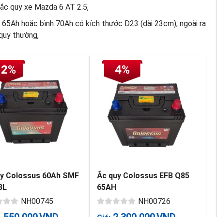
 ắc quy xe Mazda 6 AT 2.5,
 65Ah hoặc bình 70Ah có kích thước D23 (dài 23cm), ngoài ra
 quy thường,
12%
4%
uy Colossus 60Ah SMF
Ắc quy Colossus EFB Q85
3L
65AH
NH00745
NH00726
1,550,000
VND
2,300,000
VND