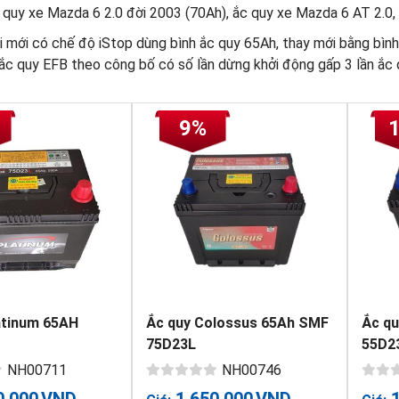
 quy xe Mazda 6 2.0 đời 2003 (70Ah), ắc quy xe Mazda 6 AT 2.0,
 mới có chế độ iStop dùng bình ắc quy 65Ah, thay mới bằng bình
 ắc quy EFB theo công bố có số lần dừng khởi động gấp 3 lần ắc
9%
atinum 65AH
Ắc quy Colossus 65Ah SMF
Ắc q
75D23L
55D2
NH00711
NH00746
0,000
VND
1,650,000
VND