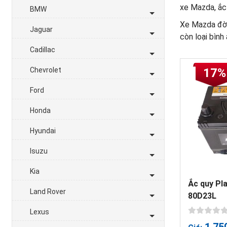
xe Mazda, ắc
BMW
Xe Mazda đời
Jaguar
còn loại bình
Cadillac
Chevrolet
17%
Ford
Honda
Hyundai
Isuzu
Kia
Ắc quy Pl
Land Rover
80D23L
Lexus
1,75