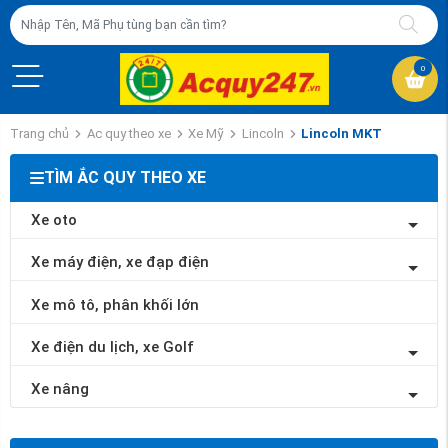
0
Trang chủ
Ac quy theo xe
Xe Mỹ
Lincoln
Lincoln MKT
TÌM ẮC QUY THEO XE
Xe oto
Xe máy điện, xe đạp điện
Xe mô tô, phân khối lớn
Xe điện du lịch, xe Golf
Xe nâng