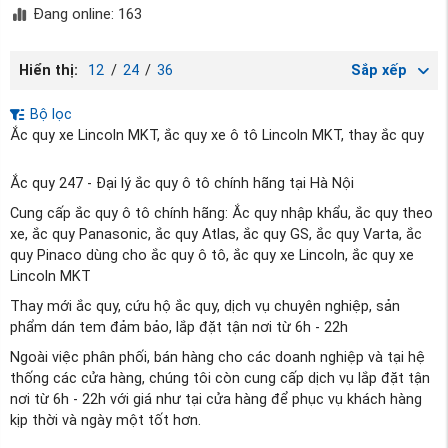
Đang online: 163
Hiển thị:
12
/
24
/
36
Sắp xếp
Bộ lọc
Ắc quy xe Lincoln MKT, ắc quy xe ô tô Lincoln MKT, thay ắc quy
Ắc quy 247 - Đại lý ắc quy ô tô chính hãng tại Hà Nội
Cung cấp ắc quy ô tô chính hãng: Ắc quy nhập khẩu, ắc quy theo
xe, ắc quy Panasonic, ắc quy Atlas, ắc quy GS, ắc quy Varta, ắc
quy Pinaco dùng cho ắc quy ô tô, ắc quy xe Lincoln, ắc quy xe
Lincoln MKT
Thay mới ắc quy, cứu hộ ắc quy, dịch vụ chuyên nghiệp, sản
phẩm dán tem đảm bảo, lắp đặt tận nơi từ 6h - 22h
Ngoài việc phân phối, bán hàng cho các doanh nghiệp và tại hệ
thống các cửa hàng, chúng tôi còn cung cấp dịch vụ lắp đặt tận
nơi từ 6h - 22h với giá như tại cửa hàng để phục vụ khách hàng
kịp thời và ngày một tốt hơn.