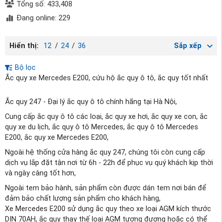
Tổng số: 433,408
Đang online: 229
Hiển thị:
12
/
24
/
36
Sắp xếp
Bộ lọc
Ắc quy xe Mercedes E200, cứu hộ ắc quy ô tô, ắc quy tốt nhất
Ắc quy 247 - Đại lý ắc quy ô tô chính hãng tại Hà Nội,
Cung cấp ắc quy ô tô các loại, ắc quy xe hơi, ắc quy xe con, ắc
quy xe du lịch, ắc quy ô tô Mercedes, ắc quy ô tô Mercedes
E200, ắc quy xe Mercedes E200,
Ngoài hệ thống cửa hàng ắc quy 247, chúng tôi còn cung cấp
dịch vụ lắp đặt tận nơi từ 6h - 22h để phục vụ quý khách kịp thời
và ngày càng tốt hơn,
Ngoài tem bảo hành, sản phẩm còn được dán tem nơi bán để
đảm bảo chất lượng sản phẩm cho khách hàng,
Xe Mercedes E200 sử dụng ắc quy theo xe loại AGM kích thước
DIN 70AH, ắc quy thay thế loại AGM tương đương hoặc có thể