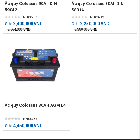
Ắc quy Colossus 90Ah DIN
Ắc quy Colossus 80Ah DIN
59042
58014
NH00750
NH00749
2,400,000
VND
2,250,000
VND
Giá:
Giá:
2,564,000
VND
2,380,000
VND
Ắc quy Colossus 80AH AGM L4
NH00736
4,450,000
VND
Giá: