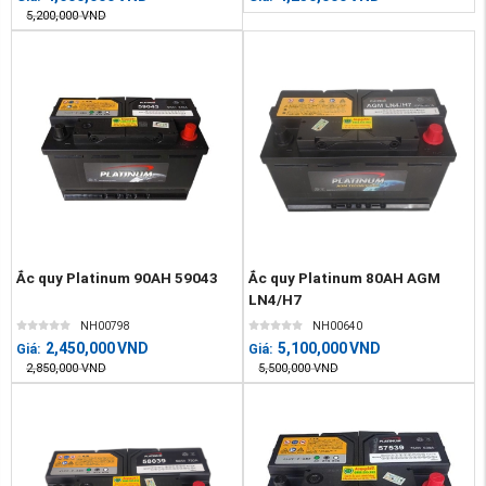
5,200,000
VND
Ắc quy Platinum 90AH 59043
Ắc quy Platinum 80AH AGM
LN4/H7
NH00798
NH00640
2,450,000
VND
5,100,000
VND
Giá:
Giá:
2,850,000
VND
5,500,000
VND