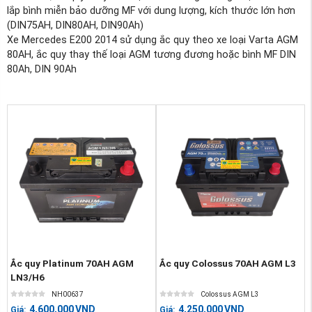
lắp bình miễn bảo dưỡng MF với dung lượng, kích thước lớn hơn
(DIN75AH, DIN80AH, DIN90Ah)
Xe Mercedes E200 2014 sử dụng ắc quy theo xe loại Varta AGM
80AH, ắc quy thay thế loại AGM tương đương hoặc bình MF DIN
80Ah, DIN 90Ah
Ắc quy Platinum 70AH AGM
Ắc quy Colossus 70AH AGM L3
LN3/H6
NH00637
Colossus AGM L3
4,600,000
VND
4,250,000
VND
Giá:
Giá: