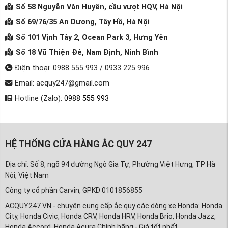
Số 58 Nguyễn Văn Huyên, cầu vượt HQV, Hà Nội
Số 69/76/35 An Dương, Tây Hồ, Hà Nội
Số 101 Vịnh Tây 2, Ocean Park 3, Hưng Yên
Số 18 Vũ Thiện Đễ, Nam Định, Ninh Bình
Điện thoại: 0988 555 993 / 0933 225 996
Email: acquy247@gmail.com
Hotline (Zalo):
0988 555 993
HỆ THỐNG CỬA HÀNG ẮC QUY 247
Địa chỉ: Số 8, ngõ 94 đường Ngô Gia Tự, Phường Việt Hưng, TP Hà
Nội, Việt Nam
Công ty cổ phần Carvin, GPKD 0101856855
ACQUY247.VN - chuyên cung cấp ắc quy các dòng xe Honda: Honda
City, Honda Civic, Honda CRV, Honda HRV, Honda Brio, Honda Jazz,
Honda Accord, Honda Acura Chính hãng - Giá tốt nhất.