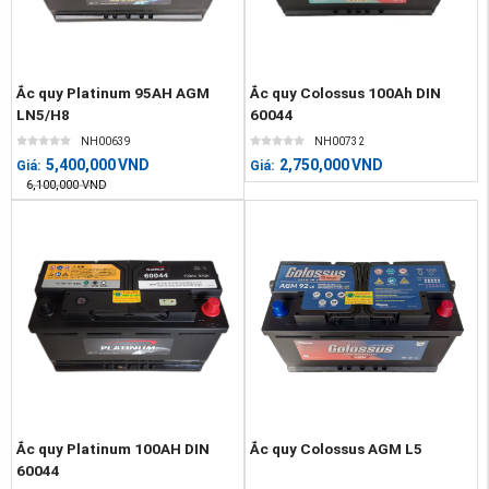
Ắc quy Platinum 95AH AGM
Ắc quy Colossus 100Ah DIN
LN5/H8
60044
NH00639
NH00732
5,400,000
VND
2,750,000
VND
Giá:
Giá:
6,100,000
VND
Ắc quy Platinum 100AH DIN
Ắc quy Colossus AGM L5
60044