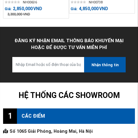
NH00636
NH00738
2,850,000
VND
4,850,000
VND
Giá:
Giá:
3,300,000
VND
ĐĂNG KÝ NHẬN EMAIL THÔNG BÁO KHUYẾN MẠI
HOẶC ĐỂ ĐƯỢC TƯ VẤN MIỄN PHÍ
Nhận thông tin
HỆ THỐNG CÁC SHOWROOM
1
CÁC ĐIỂM
Số 1065 Giải Phóng, Hoàng Mai, Hà Nội