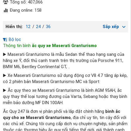
Tổng số: 407,066
Đang online: 158
Hiển thị:
12
/
24
/
36
Sắp xếp
Bộ lọc
Thông tin bình
ắc quy xe Maserati Granturismo
▶️ Maserati Granturismo là mẫu Sedan thể thao hạng sang của
hãng xe Ý, đối thủ cạnh tranh trên thị trường của Porsche 911,
BMW M6, Bentley Continental GT, ..
▶️ Xe Maserati Granturismo sử dụng động cơ V8 4.7 tăng áp kép,
có 2 phiên bản Maserati Granturismo MC và Sport
▶️ Ắc quy theo xe Maserati Granturismo là bình AGM 95AH, ắc
quy thay thế loại tương đương của Varta, Sebang hoặc thay bình
miễn bảo dưỡng MF DIN 100AH.
Ắc Quy 247 là đơn vị phân phối và lắp đặt chính hãng
bình ắc
quy cho xe
Maserati Granturismo
, địa chỉ uy tín, tin cậy đối với
các chủ xế. Chúng tôi cung cấp dịch vụ chuyên nghiệp, sản phẩm
thuộc các thương hiệu ắc quy nổi tiếng thế giới, giá thành cạnh