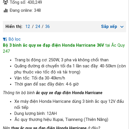
Tổng số: 430,249
Đang online: 348
Hiển thị:
12
/
24
/
36
Sắp xếp
Bộ lọc
Bộ 3 bình ắc quy xe đạp điện Honda Harricane 36V
tại Ắc Quy
247
Trang bị động cơ: 250W, 3 pha và không chổi than
Quãng đường di chuyển tối đa 1 lần sạc đầy: 40-50km (còn
phụ thuộc vào tốc độ và tải trọng)
Vận tốc: Tối đa 30-40km/h
Thời gian để sạc đầy điện: 4-6 giờ
Thông tin bộ bình
ắc quy xe đạp điện Honda Harricane
Xe máy điện Honda Harricane dùng 3 bình ắc quy 12V đấu
nối tiếp
Dung lượng bình: 12AH
Ắc quy thương hiệu Xupai, Tianneng (Thiên Năng)
Nên
thay ắc quy xe đạp điện Honda Harricane
ở đâu?