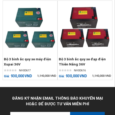
Bộ 3 bình ắc quy xe máy điện
Bộ 3 bình ắc quy xe đạp điện
Xupai 36V
Thiên Năng 36V
NH00617
NH00616
930,000
VND
930,000
VND
1,140,000
VND
1,140,000
VND
Giá:
Giá:
ĐĂNG KÝ NHẬN EMAIL THÔNG BÁO KHUYẾN MẠI
HOẶC ĐỂ ĐƯỢC TƯ VẤN MIỄN PHÍ