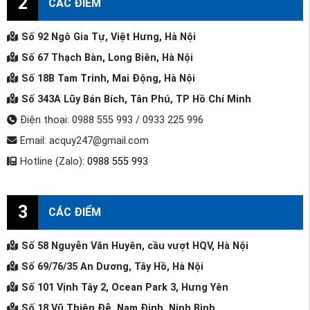
2
CÁC ĐIỂM
Số 92 Ngô Gia Tự, Việt Hưng, Hà Nội
Số 67 Thạch Bàn, Long Biên, Hà Nội
Số 18B Tam Trinh, Mai Động, Hà Nội
Số 343A Lũy Bán Bích, Tân Phú, TP Hồ Chí Minh
Điện thoại: 0988 555 993 / 0933 225 996
Email: acquy247@gmail.com
Hotline (Zalo):
0988 555 993
3
CÁC ĐIỂM
Số 58 Nguyễn Văn Huyên, cầu vượt HQV, Hà Nội
Số 69/76/35 An Dương, Tây Hồ, Hà Nội
Số 101 Vịnh Tây 2, Ocean Park 3, Hưng Yên
Số 18 Vũ Thiện Đễ, Nam Định, Ninh Bình