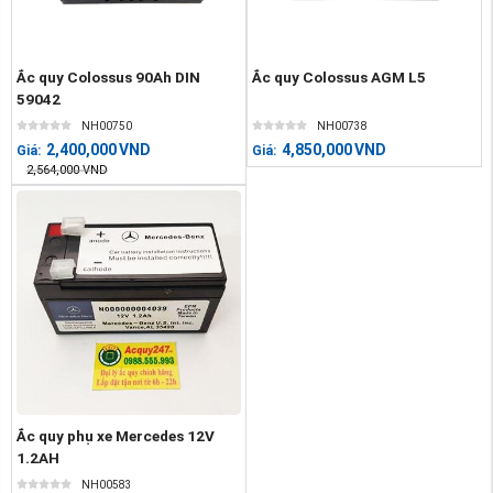
Ắc quy Colossus 90Ah DIN
Ắc quy Colossus AGM L5
59042
NH00750
NH00738
2,400,000
VND
4,850,000
VND
Giá:
Giá:
2,564,000
VND
Ắc quy phụ xe Mercedes 12V
1.2AH
NH00583