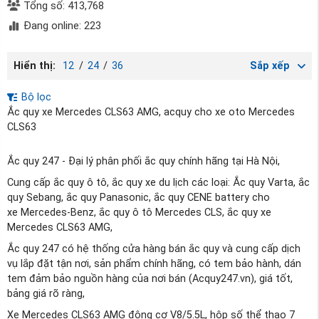
Tổng số: 413,768
Đang online: 223
Hiển thị:
12
/
24
/
36
Sắp xếp
Bộ lọc
Ắc quy xe Mercedes CLS63 AMG, acquy cho xe oto Mercedes
CLS63
Ắc quy 247 - Đại lý phân phối ắc quy chính hãng tại Hà Nội,
Cung cấp ắc quy ô tô, ắc quy xe du lịch các loại: Ắc quy Varta, ắc
quy Sebang, ắc quy Panasonic, ắc quy CENE battery cho
xe Mercedes-Benz, ắc quy ô tô Mercedes CLS, ắc quy xe
Mercedes CLS63 AMG,
Ắc quy 247 có hệ thống cửa hàng bán ắc quy và cung cấp dịch
vụ lắp đặt tận nơi, sản phẩm chính hãng, có tem bảo hành, dán
tem đảm bảo nguồn hàng của nơi bán (Acquy247.vn), giá tốt,
bảng giá rõ ràng,
Xe Mercedes CLS63 AMG động cơ V8/5.5L, hộp số thể thao 7