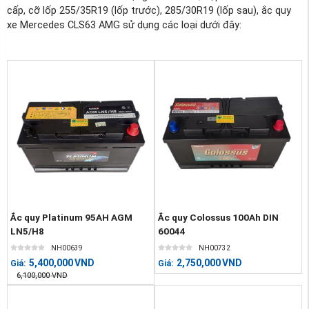
cấp, cỡ lốp 255/35R19 (lốp trước), 285/30R19 (lốp sau), ắc quy
xe Mercedes CLS63 AMG sử dụng các loại dưới đây:
Ắc quy Platinum 95AH AGM
Ắc quy Colossus 100Ah DIN
LN5/H8
60044
NH00639
NH00732
5,400,000
VND
2,750,000
VND
Giá:
Giá:
6,100,000
VND