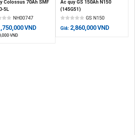
uy Colossus 70Ah SMF
Ắc quy GS 150Ah N150
0-5L
(145G51)
NH00747
GS N150
1,750,000
VND
2,860,000
VND
Giá:
0,000
VND