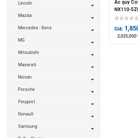
Ắc quy Co
Lincoln
NX110-5Z
Mazda
1,85
Mercedes - Benz
Giá:
2,025,000
MG
Mitsubishi
Maserati
Nissan
Porsche
Peugeot
Renault
Samsung