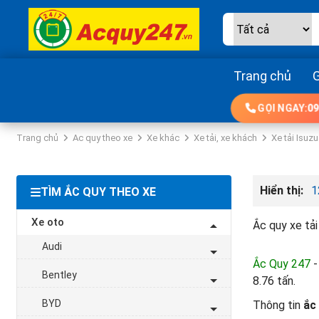
Trang chủ
G
GỌI NGAY:
09
Trang chủ
Ac quy theo xe
Xe khác
Xe tải, xe khách
Xe tải Isuzu
Hiển thị:
1
TÌM ẮC QUY THEO XE
Xe oto
Ắc quy xe tả
Audi
Ắc Quy 247
-
Bentley
8.76 tấn.
BYD
Thông tin
ắc 