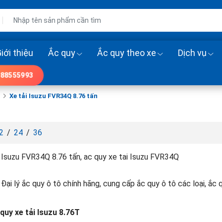
iới thiệu
Ắc quy
Ắc quy theo xe
Dịch vụ
88555993
Xe tải Isuzu FVR34Q 8.76 tấn
2
/
24
/
36
i Isuzu FVR34Q 8.76 tấn, ac quy xe tai Isuzu FVR34Q
 Đại lý ắc quy ô tô chính hãng, cung cấp ắc quy ô tô các loại, ắc 
quy xe tải Isuzu 8.76T