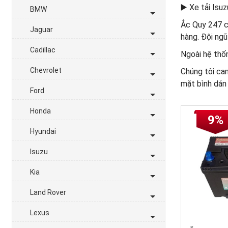
▶️ Xe tải Isu
BMW
Ắc Quy 247 cu
Jaguar
hàng. Đội ngũ
Cadillac
Ngoài hệ thốn
Chevrolet
Chúng tôi ca
mặt bình dán
Ford
Honda
9%
Hyundai
Isuzu
Kia
Land Rover
Lexus