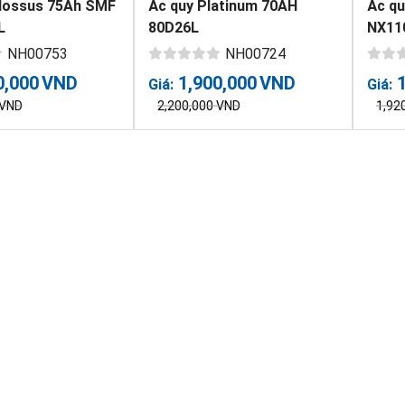
lossus 75Ah SMF
Ắc quy Platinum 70AH
Ắc q
L
80D26L
NX11
NH00753
NH00724
0,000
VND
1,900,000
VND
Giá:
Giá:
VND
2,200,000
VND
1,92