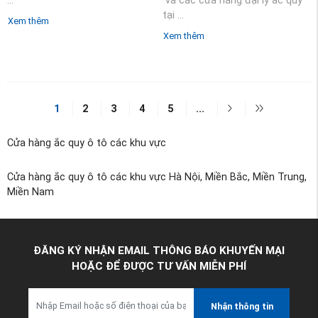
...
và các cửa hàng đại lý ắc quy
tại ...
Xem thêm
Xem thêm
1
2
3
4
5
...
Cửa hàng ắc quy ô tô các khu vực
Cửa hàng ắc quy ô tô các khu vực Hà Nội, Miền Bắc, Miền Trung,
Miền Nam
ĐĂNG KÝ NHẬN EMAIL THÔNG BÁO KHUYẾN MẠI
HOẶC ĐỂ ĐƯỢC TƯ VẤN MIỄN PHÍ
Nhận thông tin