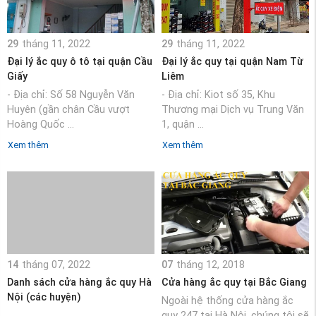
29
tháng 11, 2022
29
tháng 11, 2022
Đại lý ắc quy ô tô tại quận Cầu
Đại lý ắc quy tại quận Nam Từ
Giấy
Liêm
- Địa chỉ: Số 58 Nguyễn Văn
- Địa chỉ: Kiot số 35, Khu
Huyên (gần chân Cầu vượt
Thương mại Dịch vụ Trung Văn
Hoàng Quốc ...
1, quận ...
Xem thêm
Xem thêm
14
tháng 07, 2022
07
tháng 12, 2018
Danh sách cửa hàng ắc quy Hà
Cửa hàng ắc quy tại Bắc Giang
Nội (các huyện)
Ngoài hệ thống cửa hàng ắc
quy 247 tại Hà Nội, chúng tôi sẽ