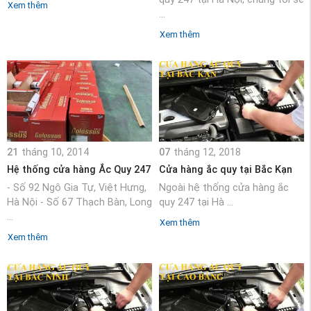
Xem thêm
...
Xem thêm
21
tháng 10, 2014
07
tháng 12, 2018
Hệ thống cửa hàng Ắc Quy 247
Cửa hàng ắc quy tại Bắc Kạn
- Số 92 Ngô Gia Tự, Việt Hưng,
Ngoài hệ thống cửa hàng ắc
Hà Nội - Số 67 Thạch Bàn, Long
quy 247 tại Hà ...
...
Xem thêm
Xem thêm