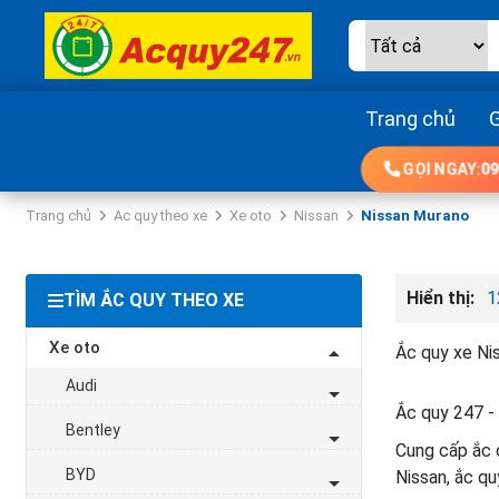
Trang chủ
G
GỌI NGAY:
09
Trang chủ
Ac quy theo xe
Xe oto
Nissan
Nissan Murano
Hiển thị:
1
TÌM ẮC QUY THEO XE
Xe oto
Ắc quy xe Ni
Audi
Ắc quy 247 - 
Bentley
Cung cấp ắc q
BYD
Nissan, ắc qu