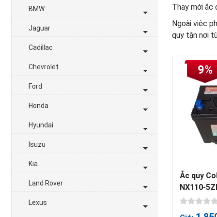
Thay mới ắc q
BMW
Ngoài việc ph
Jaguar
quy tận nơi t
Cadillac
Chevrolet
9%
Ford
Honda
Hyundai
Isuzu
Kia
Ắc quy Co
Land Rover
NX110-5Z
Lexus
1,85