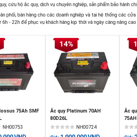
uy, cứu hộ ắc quy, dịch vụ chuyên nghiệp, sản phẩm bảo hành chí
ân phối, bán hàng cho các doanh nghiệp và tại hệ thống các cửa h
ừ 6h - 22h để phục vụ khách hàng kịp thời và ngày càng nâng cao 
14%
lossus 75Ah SMF
Ắc quy Platinum 70AH
Ắc qu
L
80D26L
75AH
NH00753
NH00724
0,000
VND
1,900,000
VND