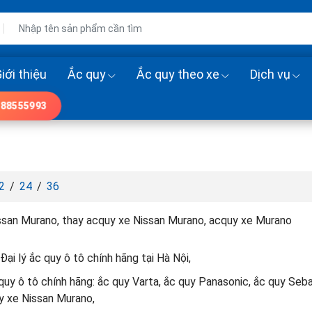
iới thiệu
Ắc quy
Ắc quy theo xe
Dịch vụ
88555993
2
/
24
/
36
ssan Murano, thay acquy xe Nissan Murano, acquy xe Murano
Đại lý ắc quy ô tô chính hãng tại Hà Nội,
uy ô tô chính hãng: ắc quy Varta, ắc quy Panasonic, ắc quy Seb
y xe Nissan Murano,