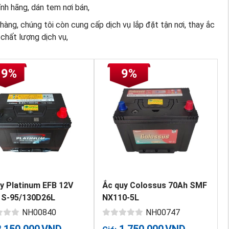
nh hãng, dán tem nơi bán,
àng, chúng tôi còn cung cấp dịch vụ lắp đặt tận nơi, thay ắc
chất lượng dịch vụ,
19%
9%
y Platinum EFB 12V
Ắc quy Colossus 70Ah SMF
 S-95/130D26L
NX110-5L
NH00840
NH00747
2,150,000
VND
1,750,000
VND