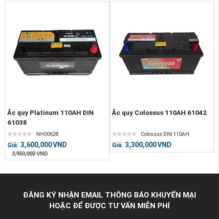
Ắc quy Platinum 110AH DIN
Ắc quy Colossus 110AH 61042
61038
NH00628
Colossus DIN 110AH
3,600,000
VND
3,300,000
VND
Giá:
Giá:
3,950,000
VND
ĐĂNG KÝ NHẬN EMAIL THÔNG BÁO KHUYẾN MẠI
HOẶC ĐỂ ĐƯỢC TƯ VẤN MIỄN PHÍ