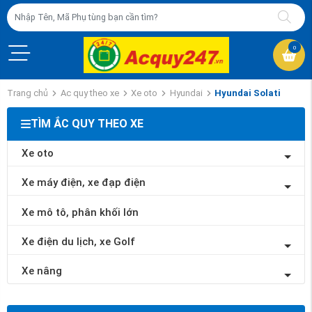
0
Trang chủ
Ac quy theo xe
Xe oto
Hyundai
Hyundai Solati
TÌM ẮC QUY THEO XE
Xe oto
Xe máy điện, xe đạp điện
Xe mô tô, phân khối lớn
Xe điện du lịch, xe Golf
Xe nâng