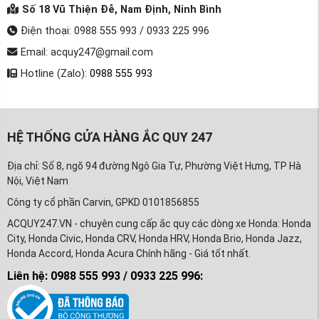
Số 18 Vũ Thiện Đễ, Nam Định, Ninh Bình
Điện thoại: 0988 555 993 / 0933 225 996
Email: acquy247@gmail.com
Hotline (Zalo):
0988 555 993
HỆ THỐNG CỬA HÀNG ẮC QUY 247
Địa chỉ: Số 8, ngõ 94 đường Ngô Gia Tự, Phường Việt Hưng, TP Hà
Nội, Việt Nam
Công ty cổ phần Carvin, GPKD 0101856855
ACQUY247.VN - chuyên cung cấp ắc quy các dòng xe Honda: Honda
City, Honda Civic, Honda CRV, Honda HRV, Honda Brio, Honda Jazz,
Honda Accord, Honda Acura Chính hãng - Giá tốt nhất.
Liên hệ: 0988 555 993 / 0933 225 996: