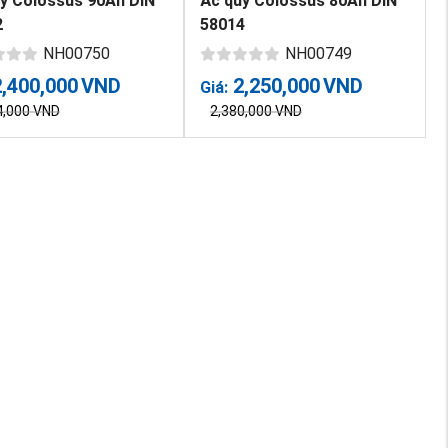
y Colossus 90Ah DIN
Ắc quy Colossus 80Ah DIN
2
58014
NH00750
NH00749
2,400,000
VND
2,250,000
VND
Giá:
4,000
VND
2,380,000
VND