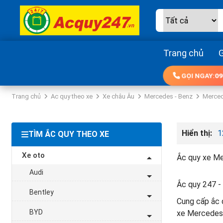
Trang chủ
G
GỌI NGAY:
09
Trang chủ
Ac quy theo xe
Xe châu Âu
Mercedes - Benz
Merced
Hiển thị:
1
TÌM ẮC QUY THEO XE
Xe oto
Ắc quy xe Me
Audi
Ắc quy 247 - 
Bentley
Cung cấp ắc q
BYD
xe Mercedes