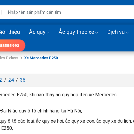
iới thiệu
Ắc quy
Ắc quy theo xe
Dịch vụ
88555993
es E class
Xe Mercedes E250
2
/
24
/
36
rcedes E250, khi nào thay ắc quy hộp đen xe Mercedes
Đại lý ắc quy ô tô chính hãng tại Hà Nội,
uy ô tô các loại, ắc quy xe hơi, ắc quy xe con, ắc quy xe du lịc
 E250,