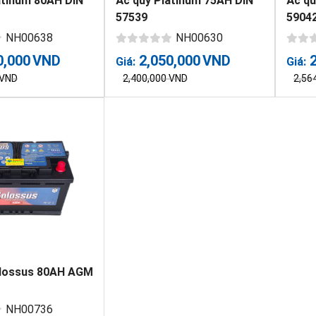
atinum 80AH DIN
Ắc quy Platinum 75AH DIN
Ắc qu
57539
5904
NH00638
NH00630
0,000
VND
2,050,000
VND
Giá:
Giá:
VND
2,400,000
VND
2,56
olossus 80AH AGM
NH00736