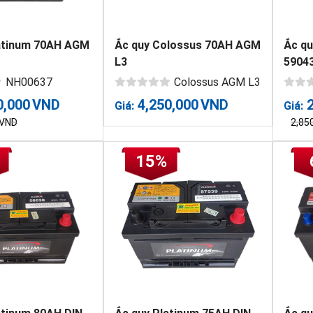
atinum 70AH AGM
Ắc quy Colossus 70AH AGM
Ắc qu
L3
5904
NH00637
Colossus AGM L3
0,000
VND
4,250,000
VND
Giá:
Giá:
VND
2,85
15%