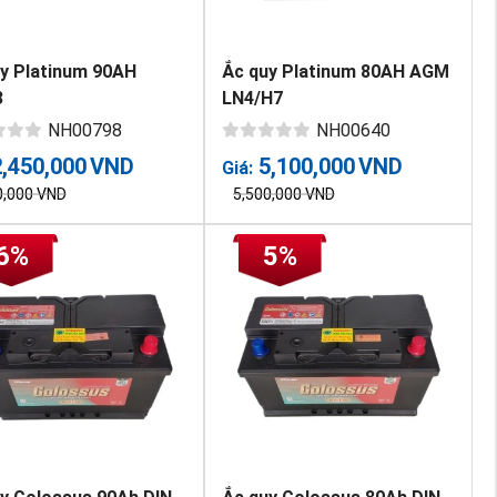
y Platinum 90AH
Ắc quy Platinum 80AH AGM
3
LN4/H7
NH00798
NH00640
2,450,000
VND
5,100,000
VND
Giá:
0,000
VND
5,500,000
VND
6%
5%