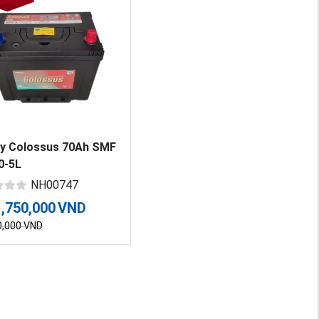
uy Colossus 70Ah SMF
0-5L
NH00747
1,750,000
VND
0,000
VND