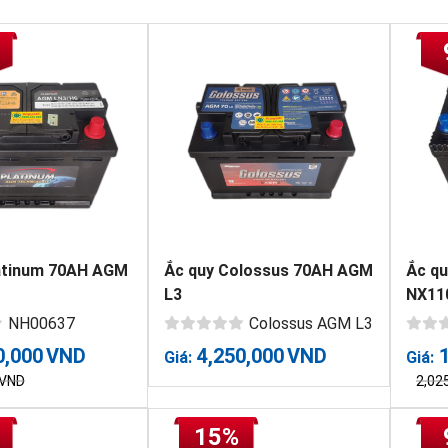
atinum 70AH AGM
Ắc quy Colossus 70AH AGM
Ắc q
L3
NX11
NH00637
Colossus AGM L3
0,000
VND
4,250,000
VND
Giá:
Giá:
VND
2,02
15%