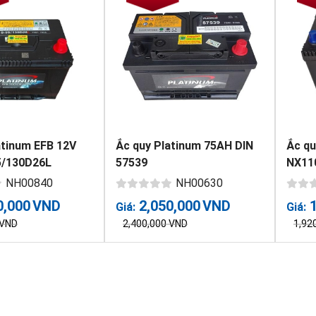
atinum EFB 12V
Ắc quy Platinum 75AH DIN
Ắc q
5/130D26L
57539
NX11
NH00840
NH00630
0,000
VND
2,050,000
VND
Giá:
Giá:
VND
2,400,000
VND
1,92