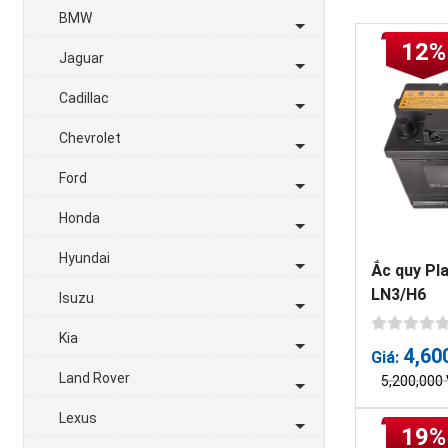
BMW
12%
Jaguar
Cadillac
Chevrolet
Ford
Honda
Hyundai
Ắc quy Pl
LN3/H6
Isuzu
Kia
4,60
Giá:
Land Rover
5,200,000
Lexus
19%