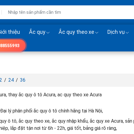
iới thiệu
Ắc quy
Ắc quy theo xe
Dịch vụ
88555993
2
/
24
/
36
ra, thay ắc quy ô tô Acura, ac quy theo xe Acura
Đại lý phân phối ắc quy ô tô chính hãng tại Hà Nội,
uy ô tô, ắc quy theo xe, ắc quy nhập khẩu, ắc quy xe Acura, sản
ệp, lắp đặt tận nơi từ 6h - 22h, giá tốt, bảng giá rõ ràng,