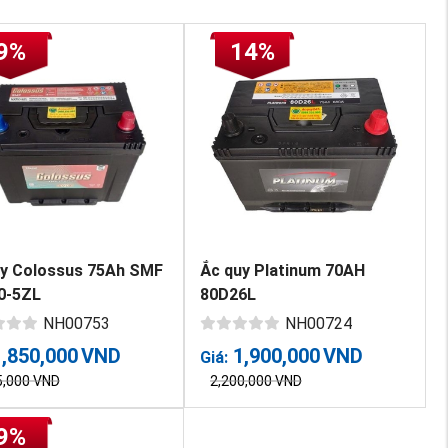
9%
14%
uy Colossus 75Ah SMF
Ắc quy Platinum 70AH
0-5ZL
80D26L
NH00753
NH00724
1,850,000
VND
1,900,000
VND
Giá:
5,000
VND
2,200,000
VND
9%