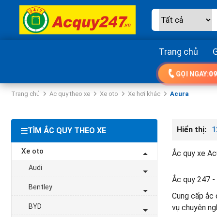
Trang chủ
G
GỌI NGAY:
09
Trang chủ
Ac quy theo xe
Xe oto
Xe hơi khác
Acura
Hiển thị:
1
TÌM ẮC QUY THEO XE
Xe oto
Ắc quy xe Acu
Audi
Ắc quy 247 - 
Bentley
Cung cấp ắc q
BYD
vụ chuyên nghi