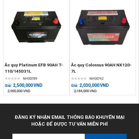
Ắc quy Platinum EFB 90AH T-
Ắc quy Colossus 90AH NX120-
110/145D31L
7L
NH00789
NH00742
2,500,000
VND
2,030,000
VND
Giá:
Giá:
2,900,000
VND
2,184,000
VND
ĐĂNG KÝ NHẬN EMAIL THÔNG BÁO KHUYẾN MẠI
HOẶC ĐỂ ĐƯỢC TƯ VẤN MIỄN PHÍ