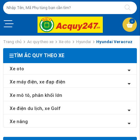
0
Trang chủ
Ac quy theo xe
Xe oto
Hyundai
Hyundai Veracruz
TÌM ẮC QUY THEO XE
Xe oto
Xe máy điện, xe đạp điện
Xe mô tô, phân khối lớn
Xe điện du lịch, xe Golf
Xe nâng