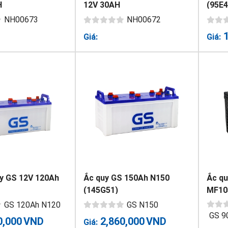
H
12V 30AH
(95E4
NH00673
NH00672
Giá:
Giá:
quy GS 12V 120Ah
Ắc quy GS 150Ah N150
Ắc q
(145G51)
MF10
GS 120Ah N120
GS N150
GS 9
0,000
VND
2,860,000
VND
Giá: