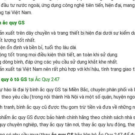
đầu tư nước ngoài, ứng dụng công nghệ tiên tiến, hiện đại, mang
ng tại Việt Nam.
h ắc quy GS
̉n xuất trên dây chuyền và trang thiết bị hiện đại dưới sự kiểm
t lượng tốt nhất.
ện ổn định và bền bỉ, tuổi thọ lâu dài.
ng tốt trong mọi điều kiện thời tiết, an toàn khi sử dụng.
 dòng bình, đáp ứng các yêu cầu sử dụng khắt khe nhất.
n xuất tại Việt Nam nên rất phù hợp với khí hậu, tình trạng giao 
 quy ô tô GS
tại Ắc Quy 247
 hào là đại lý bình ắc quy GS tại Miền Bắc, chuyên phân phối và lắp
i theo yêu cầu (trong nội thành Hà Nội và một số quận, huyện ngoạ
h tranh, bình ắc quy cũ được thu gom trừ tiền và đưa về những nơi
 phẩm ắc quy GS được bảo hành chính hãng theo chính sách nhà sa
uy chuyên nghiệp, thay ắc quy tận nơi, thay ắc quy lưu động, thay
ng có nhu cầu mua/thay
ắc quy GS
hãy liên hệ Ắc Quy 247 để đượ