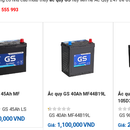
 555 993
 45Ah MF
Ắc quy GS 40Ah MF44B19L
Ắc q
105D
GS 45Ah LS
GS 40Ah MF44B19L
GS 9
0,000
VND
1,100,000
VND
Giá:
Giá: