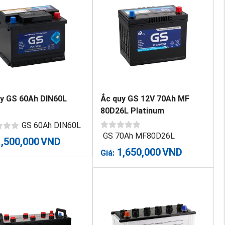
y GS 60Ah DIN60L
Ắc quy GS 12V 70Ah MF
80D26L Platinum
GS 60Ah DIN60L
GS 70Ah MF80D26L
1,500,000
VND
1,650,000
VND
Giá: