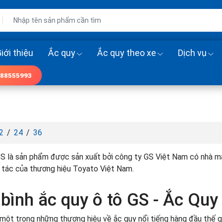
iới thiệu
Ắc quy
Ắc quy theo xe
Dịch vụ
88555993
2
/
24
/
36
S là sản phẩm được sản xuất bởi công ty GS Việt Nam có nhà má
́i tác của thương hiệu Toyato Việt Nam.
 bình ắc quy ô tô GS - Ắc Quy
 một trong những thương hiệu về ắc quy nổi tiếng hàng đầu thế 