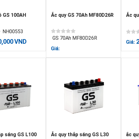
ô GS 100AH
Ắc quy GS 70Ah MF80D26R
Ắc q
NH00553
GS 70Ah MF80D26R
0,000
VND
Giá:
Giá:
ắp sáng GS L100
Ắc quy thắp sáng GS L30
ắc q