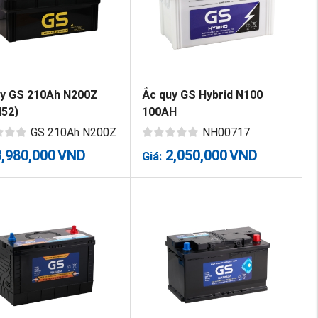
uy GS 210Ah N200Z
Ắc quy GS Hybrid N100
H52)
100AH
GS 210Ah N200Z
NH00717
3,980,000
VND
2,050,000
VND
Giá: