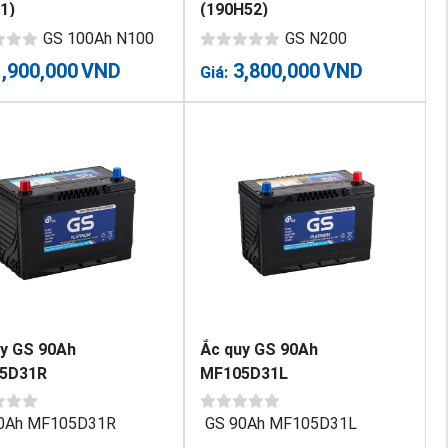
1)
(190H52)
GS 100Ah N100
GS N200
1,900,000
VND
3,800,000
VND
Giá:
uy GS 90Ah
Ắc quy GS 90Ah
5D31R
MF105D31L
0Ah MF105D31R
GS 90Ah MF105D31L