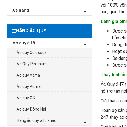
với 100% vốn 
Xe nâng
hậu, giao thô
Đánh
giá bìn
HÃNG ẮC QUY
Được sa
bảo chấ
Ắc quy ô tô
Dòng đi
Hoạt độ
Ắc quy Colossus
Đa dạng
Ắc Quy Platinum
Được sả
Thay
bình ắc
Ắc quy Varta
Ắc Quy 247 tự
Ắc quy Puma
hỗ trợ tận nơ
Ắc quy GS
Giá thành cạn
Ắc quy Đồng Nai
Toàn bộ sản
247 thay ắc q
Hãng ắc quy ô tô khác
Quý khách hà