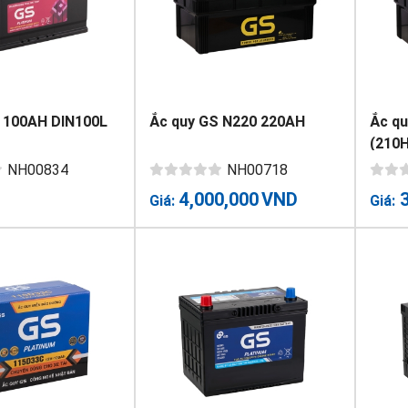
 100AH DIN100L
Ắc quy GS N220 220AH
Ắc q
(210
NH00834
NH00718
4,000,000
VND
Giá:
Giá: