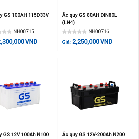
uy GS 100AH 115D33V
Ắc quy GS 80AH DIN80L
(LN4)
NH00715
NH00716
2,300,000
VND
2,250,000
VND
Giá:
uy GS 12V 100Ah N100
Ắc quy GS 12V-200Ah N200