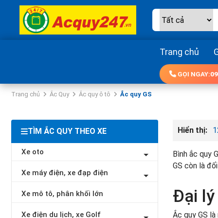
Trang chủ
G
GỌI NGAY:
09
Trang chủ
Ắc Quy
Ắc quy ô tô
Ắc quy GS
Hiển thị:
1
TÌM ẮC QUY THEO XE
Xe oto
Bình ắc quy G
GS còn là đô
Xe máy điện, xe đạp điện
Đại lý
Xe mô tô, phân khối lớn
Xe điện du lịch, xe Golf
Ắc quy GS là