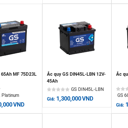
 65Ah MF 75D23L
Ắc quy GS DIN45L-LBN 12V-
Ắc qu
45Ah
GS DIN45L-LBN
 Platinum
GS 6
1,300,000
VND
Giá:
0,000
VND
Giá: