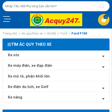
0
Trang chủ
Ac quy theo xe
Xe Mỹ
Ford
Ford F150
TÌM ẮC QUY THEO XE
Xe oto
Xe máy điện, xe đạp điện
Xe mô tô, phân khối lớn
Xe điện du lịch, xe Golf
Xe nâng