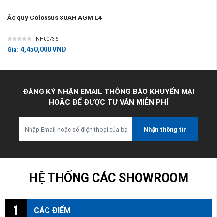
Ắc quy Colossus 80AH AGM L4
NH00736
4,450,000
VND
Giá:
ĐĂNG KÝ NHẬN EMAIL THÔNG BÁO KHUYẾN MẠI
HOẶC ĐỂ ĐƯỢC TƯ VẤN MIỄN PHÍ
Nhận thông tin
HỆ THỐNG CÁC SHOWROOM
1
CÁC ĐIỂM