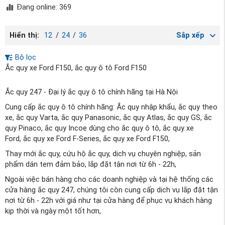
Đang online: 369
Hiển thị:
12
/
24
/
36
Sắp xếp
Bộ lọc
Ắc quy xe Ford F150, ắc quy ô tô Ford F150
Ắc quy 247 - Đại lý ắc quy ô tô chính hãng tại Hà Nội
Cung cấp ắc quy ô tô chính hãng: Ắc quy nhập khẩu, ắc quy theo
xe, ắc quy Varta, ắc quy Panasonic, ắc quy Atlas, ắc quy GS, ắc
quy Pinaco, ắc quy Incoe dùng cho ắc quy ô tô, ắc quy xe
Ford, ắc quy xe Ford F-Series, ắc quy xe Ford F150,
Thay mới ắc quy, cứu hộ ắc quy, dịch vụ chuyên nghiệp, sản
phẩm dán tem đảm bảo, lắp đặt tận nơi từ 6h - 22h,
Ngoài việc bán hàng cho các doanh nghiệp và tại hệ thống các
cửa hàng ắc quy 247, chúng tôi còn cung cấp dịch vụ lắp đặt tận
nơi từ 6h - 22h với giá như tại cửa hàng để phục vụ khách hàng
kịp thời và ngày một tốt hơn,