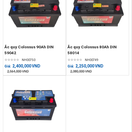
Ắc quy Colossus 90Ah DIN
Ắc quy Colossus 80Ah DIN
59042
58014
NH00750
NH00749
2,400,000
VND
2,250,000
VND
Giá:
Giá:
2,564,000
VND
2,380,000
VND