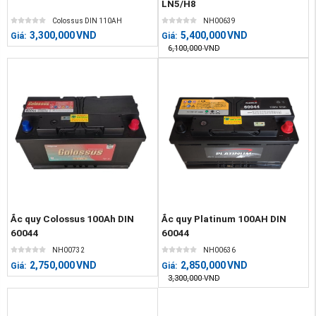
LN5/H8
Colossus DIN 110AH
NH00639
3,300,000
VND
5,400,000
VND
Giá:
Giá:
6,100,000
VND
Ắc quy Colossus 100Ah DIN
Ắc quy Platinum 100AH DIN
60044
60044
NH00732
NH00636
2,750,000
VND
2,850,000
VND
Giá:
Giá:
3,300,000
VND