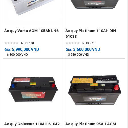
Ắc quy Varta AGM 105Ah LN6
Ắc quy Platinum 110AH DIN
61038
NH00104
NH00628
5,990,000
VND
3,600,000
VND
Giá:
Giá:
6,300,000
VND
3,950,000
VND
Ắc quy Colossus 110AH 61042
Ắc quy Platinum 95AH AGM