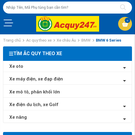
0
Trang chủ
Ac quy theo xe
Xe châu Âu
BMW
BMW 6 Series
TÌM ẮC QUY THEO XE
Xe oto
Xe máy điện, xe đạp điện
Xe mô tô, phân khối lớn
Xe điện du lịch, xe Golf
Xe nâng