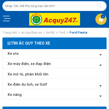
0
Trang chủ
Ac quy theo xe
Xe Mỹ
Ford
Ford Fiesta
TÌM ẮC QUY THEO XE
Xe oto
Xe máy điện, xe đạp điện
Xe mô tô, phân khối lớn
Xe điện du lịch, xe Golf
Xe nâng