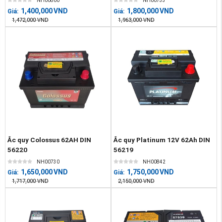
NH00800
NH00733
1,400,000
VND
1,800,000
VND
Giá:
Giá:
1,472,000
VND
1,963,000
VND
Ắc quy Colossus 62AH DIN
Ắc quy Platinum 12V 62Ah DIN
56220
56219
NH00730
NH00842
1,650,000
VND
1,750,000
VND
Giá:
Giá:
1,717,000
VND
2,150,000
VND