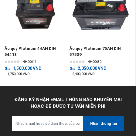
Ắc quy Platinum 44AH DIN
Ắc quy Platinum 75AH DIN
54418
57539
NH00641
NH00630
1,500,000
VND
2,050,000
VND
Giá:
Giá:
1,750,000
VND
2,400,000
VND
ĐĂNG KÝ NHẬN EMAIL THÔNG BÁO KHUYẾN MẠI
HOẶC ĐỂ ĐƯỢC TƯ VẤN MIỄN PHÍ
Nhận thông tin