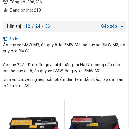
Tổng số: 396,286
Đang online: 213
Hiển thị:
12
/
24
/
36
Sắp xếp
Bộ lọc
Ắc quy xe BMW M3, ắc quy ô tô BMW M3, ac quy xe BMW M3, ac
quy oto BMW
Ắc quy 247 - Đại lý ắc quy chính hãng tại Hà Nội, cung cấp các
loại ắc quy ô tô, ắc quy xe BMW, ắc quy xe BMW M3.
Dịch vụ chuyên nghiêp, sản phẩm dán tem đảm bảo, lắp đặt tận
nơi từ 6h - 22h