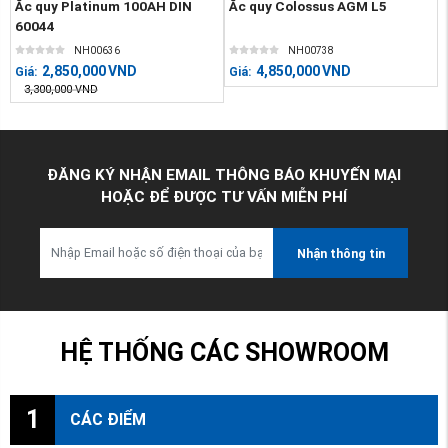
Ắc quy Platinum 100AH DIN
Ắc quy Colossus AGM L5
60044
NH00636
NH00738
2,850,000
VND
4,850,000
VND
Giá:
Giá:
3,300,000
VND
ĐĂNG KÝ NHẬN EMAIL THÔNG BÁO KHUYẾN MẠI
HOẶC ĐỂ ĐƯỢC TƯ VẤN MIỄN PHÍ
Nhận thông tin
HỆ THỐNG CÁC SHOWROOM
1
CÁC ĐIỂM