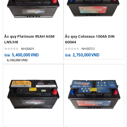
Ắc quy Platinum 95AH AGM
Ắc quy Colossus 100Ah DIN
LN5/H8
60044
NH00639
NH00732
5,400,000
VND
2,750,000
VND
Giá:
Giá:
6,100,000
VND