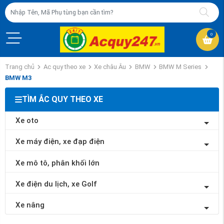
0
Trang chủ
Ac quy theo xe
Xe châu Âu
BMW
BMW M Series
BMW M3
TÌM ẮC QUY THEO XE
Xe oto
Xe máy điện, xe đạp điện
Xe mô tô, phân khối lớn
Xe điện du lịch, xe Golf
Xe nâng