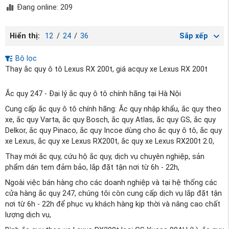
Đang online: 209
Hiển thị:
12
/
24
/
36
Sắp xếp
Bộ lọc
Thay ắc quy ô tô Lexus RX 200t, giá acquy xe Lexus RX 200t
Ắc quy 247 - Đại lý ắc quy ô tô chính hãng tại Hà Nội
Cung cấp ắc quy ô tô chính hãng: Ắc quy nhập khẩu, ắc quy theo
xe, ắc quy Varta, ắc quy Bosch, ắc quy Atlas, ắc quy GS, ắc quy
Delkor, ắc quy Pinaco, ắc quy Incoe dùng cho ắc quy ô tô, ắc quy
xe Lexus, ắc quy xe Lexus RX200t, ắc quy xe Lexus RX200t 2.0,
Thay mới ắc quy, cứu hộ ắc quy, dịch vụ chuyên nghiệp, sản
phẩm dán tem đảm bảo, lắp đặt tận nơi từ 6h - 22h,
Ngoài việc bán hàng cho các doanh nghiệp và tại hệ thống các
cửa hàng ắc quy 247, chúng tôi còn cung cấp dịch vụ lắp đặt tận
nơi từ 6h - 22h để phục vụ khách hàng kịp thời và nâng cao chất
lượng dịch vụ,