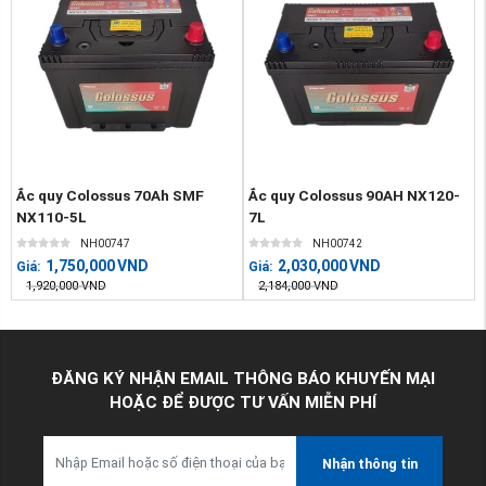
Ắc quy Colossus 70Ah SMF
Ắc quy Colossus 90AH NX120-
NX110-5L
7L
NH00747
NH00742
1,750,000
VND
2,030,000
VND
Giá:
Giá:
1,920,000
VND
2,184,000
VND
ĐĂNG KÝ NHẬN EMAIL THÔNG BÁO KHUYẾN MẠI
HOẶC ĐỂ ĐƯỢC TƯ VẤN MIỄN PHÍ
Nhận thông tin