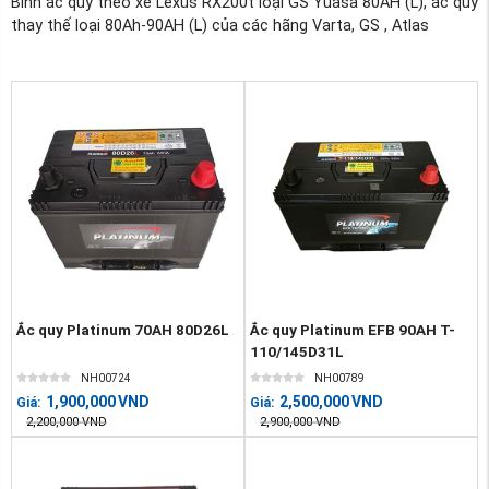
Bình ắc quy theo xe Lexus RX200t loại GS Yuasa 80AH (L), ắc quy
thay thế loại 80Ah-90AH (L) của các hãng Varta, GS , Atlas
Ắc quy Platinum 70AH 80D26L
Ắc quy Platinum EFB 90AH T-
110/145D31L
NH00724
NH00789
1,900,000
VND
2,500,000
VND
Giá:
Giá:
2,200,000
VND
2,900,000
VND