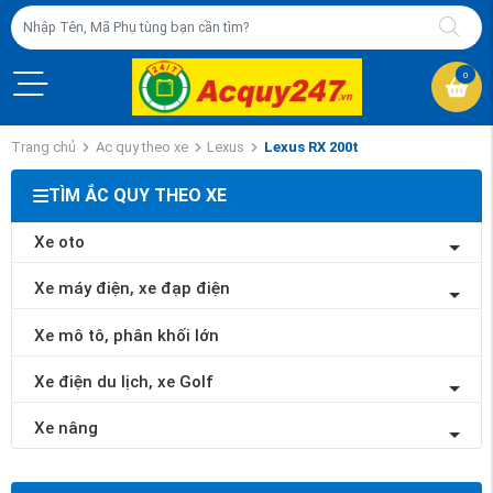
0
Trang chủ
Ac quy theo xe
Lexus
Lexus RX 200t
TÌM ẮC QUY THEO XE
Xe oto
Xe máy điện, xe đạp điện
Xe mô tô, phân khối lớn
Xe điện du lịch, xe Golf
Xe nâng