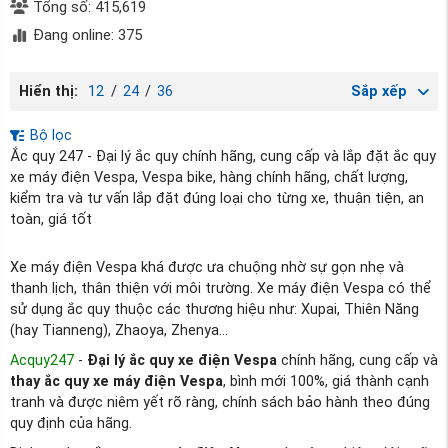
Tổng số: 415,619
Đang online: 375
Hiển thị:
12
/
24
/
36
Sắp xếp
Bộ lọc
Ắc quy 247 - Đại lý ắc quy chính hãng, cung cấp và lắp đặt ắc quy
xe máy điện Vespa, Vespa bike, hàng chính hãng, chất lượng,
kiểm tra và tư vấn lắp đặt đúng loại cho từng xe, thuận tiện, an
toàn, giá tốt
Xe máy điện Vespa khá được ưa chuộng nhờ sự gọn nhẹ và
thanh lịch, thân thiện với môi trường. Xe máy điện Vespa có thể
sử dụng ắc quy thuộc các thương hiệu như: Xupai, Thiên Năng
(hay Tianneng), Zhaoya, Zhenya...
Acquy247
-
Đại lý ắc quy xe điện Vespa
chính hãng, cung cấp và
thay ắc quy xe máy điện Vespa
, bình mới 100%, giá thành cạnh
tranh và được niêm yết rõ ràng, chính sách bảo hành theo đúng
quy định của hãng.