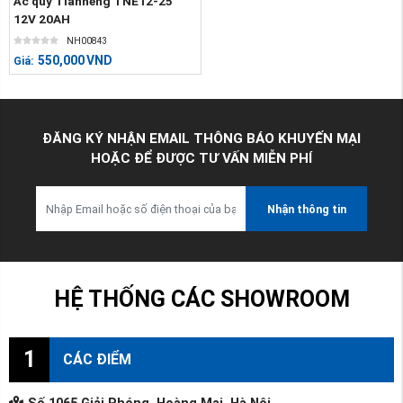
Ắc quy Tianneng TNE12-25
12V 20AH
NH00843
550,000
VND
Giá:
ĐĂNG KÝ NHẬN EMAIL THÔNG BÁO KHUYẾN MẠI
HOẶC ĐỂ ĐƯỢC TƯ VẤN MIỄN PHÍ
Nhận thông tin
HỆ THỐNG CÁC SHOWROOM
1
CÁC ĐIỂM