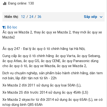
Đang online: 130
Hiển thị:
12
/
24
/
36
Sắp xếp
Bộ lọc
Ắc quy xe Mazda 2, thay ắc quy xe Mazda 2, thay mới ắc quy xe
Mazda2
Ắc quy 247 - Đại lý ắc quy ô tô chính hãng tại Hà Nội,
Cung cấp ắc quy ô tô chính hãng: ắc quy Varta, ắc quy Sebang,
ắc quy Atlas, ắc quy GS, ắc quy CENE, ắc quy Panasonic dùng
cho ắc quy ô tô, ắc quy xe Mazda, ắc quy xe Mazda 2,
Dịch vụ chuyên nghiệp, sản phẩm bảo hành chính hãng, dán tem
nơi bán, lắp đặt tận nơi từ 6h - 22h
Xe Mazda 2 đời 2011 sử dụng ắc quy loại 50Ah (L),
Xe Mazda 2S đời trước 2014 sử dụng ắc quy 45Ah (LS)
Xe Mazda 2 skyactiv từ đời 2014 sử dụng ắc quy 65Ah (L), xe có
istop dùng bình Q85 65Ah