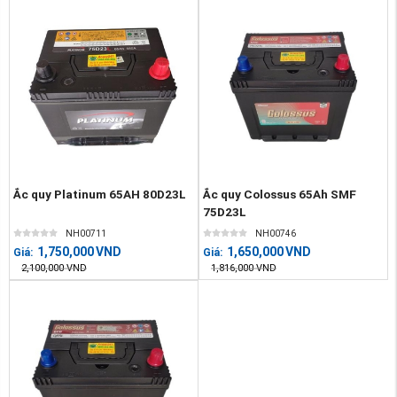
Ắc quy Platinum 65AH 80D23L
Ắc quy Colossus 65Ah SMF
75D23L
NH00711
NH00746
1,750,000
VND
1,650,000
VND
Giá:
Giá:
2,100,000
VND
1,816,000
VND