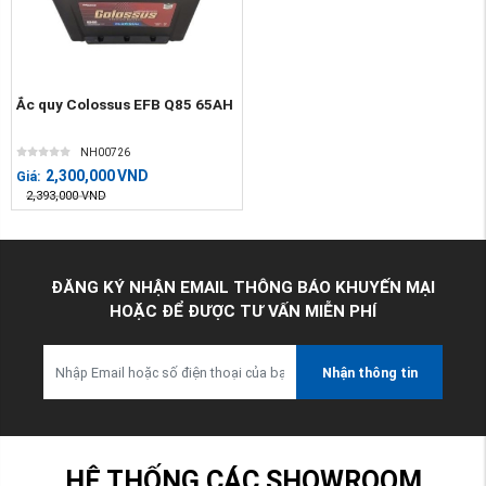
Ắc quy Colossus EFB Q85 65AH
NH00726
2,300,000
VND
Giá:
2,393,000
VND
ĐĂNG KÝ NHẬN EMAIL THÔNG BÁO KHUYẾN MẠI
HOẶC ĐỂ ĐƯỢC TƯ VẤN MIỄN PHÍ
Nhận thông tin
HỆ THỐNG CÁC SHOWROOM