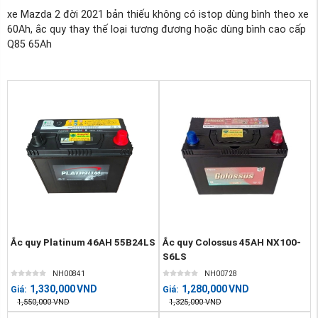
xe Mazda 2 đời 2021 bản thiếu không có istop dùng bình theo xe
60Ah, ắc quy thay thế loại tương đương hoặc dùng bình cao cấp
Q85 65Ah
Ắc quy Platinum 46AH 55B24LS
Ắc quy Colossus 45AH NX100-
S6LS
NH00841
NH00728
1,330,000
VND
1,280,000
VND
Giá:
Giá:
1,550,000
VND
1,325,000
VND