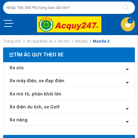
0
Trang chủ
Ac quy theo xe
Xe oto
Mazda
Mazda 2
TÌM ẮC QUY THEO XE
Xe oto
Xe máy điện, xe đạp điện
Xe mô tô, phân khối lớn
Xe điện du lịch, xe Golf
Xe nâng