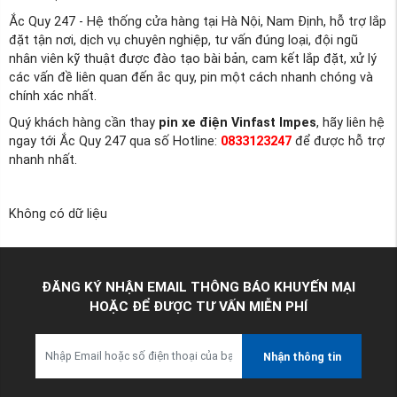
Ắc Quy 247 - Hệ thống cửa hàng tại Hà Nội, Nam Định, hỗ trợ lắp
đặt tận nơi, dịch vụ chuyên nghiệp, tư vấn đúng loại, đội ngũ
nhân viên kỹ thuật được đào tạo bài bản, cam kết lắp đặt, xử lý
các vấn đề liên quan đến ắc quy, pin một cách nhanh chóng và
chính xác nhất.
Quý khách hàng cần thay
pin xe điện Vinfast Impes
, hãy liên hệ
ngay tới Ắc Quy 247 qua số Hotline:
0833123247
để được hỗ trợ
nhanh nhất.
Không có dữ liệu
ĐĂNG KÝ NHẬN EMAIL THÔNG BÁO KHUYẾN MẠI
HOẶC ĐỂ ĐƯỢC TƯ VẤN MIỄN PHÍ
Nhận thông tin