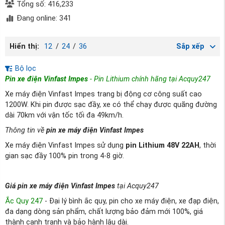
Tổng số: 416,233
Đang online: 341
Hiển thị:
12
/
24
/
36
Sắp xếp
Bộ lọc
Pin xe điện Vinfast Impes
- Pin Lithium chính hãng tại Acquy247
Xe máy điện Vinfast Impes trang bị động cơ công suất cao
1200W. Khi pin được sạc đầy, xe có thể chạy được quãng đường
dài 70km với vận tốc tối đa 49km/h.
Thông tin về
pin xe máy điện Vinfast Impes
Xe máy điện Vinfast Impes sử dụng
pin Lithium 48V 22AH
, thời
gian sạc đầy 100% pin trong 4-8 giờ.
Giá pin xe máy điện Vinfast Impes
tại Acquy247
Ắc Quy 247
- Đại lý bình ắc quy, pin cho xe máy điện, xe đạp điện,
đa dạng dòng sản phẩm, chất lượng bảo đảm mới 100%, giá
thành cạnh tranh và bảo hành lâu dài.