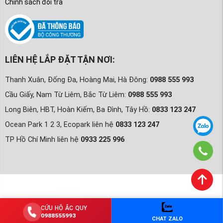
Chính sách đổi trả
LIÊN HỆ LẮP ĐẶT TẬN NƠI:
Thanh Xuân, Đống Đa, Hoàng Mai, Hà Đông:
0988 555 993
Cầu Giấy, Nam Từ Liêm, Bắc Từ Liêm:
0988 555 993
Long Biên, HBT, Hoàn Kiếm, Ba Đình, Tây Hồ:
0833 123 247
Ocean Park 1 2 3, Ecopark liên hệ
0833 123 247
TP Hồ Chí Minh liên hệ
0933 225 996
CỨU HỘ ẮC QUY
0988555993
CHAT ZALO