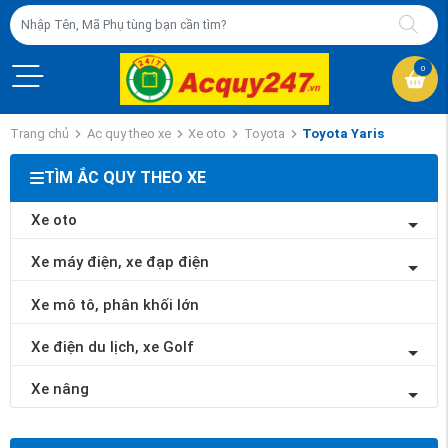
0
Trang chủ
Ac quy theo xe
Xe oto
Toyota
Toyota Yaris
TÌM ẮC QUY THEO XE
Xe oto
Xe máy điện, xe đạp điện
Xe mô tô, phân khối lớn
Xe điện du lịch, xe Golf
Xe nâng