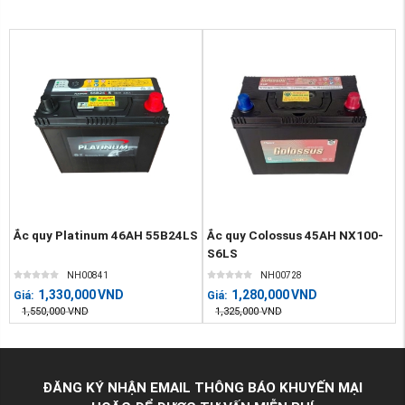
Ắc quy Platinum 46AH 55B24LS
Ắc quy Colossus 45AH NX100-
S6LS
NH00841
NH00728
1,330,000
VND
1,280,000
VND
Giá:
Giá:
1,550,000
VND
1,325,000
VND
ĐĂNG KÝ NHẬN EMAIL THÔNG BÁO KHUYẾN MẠI