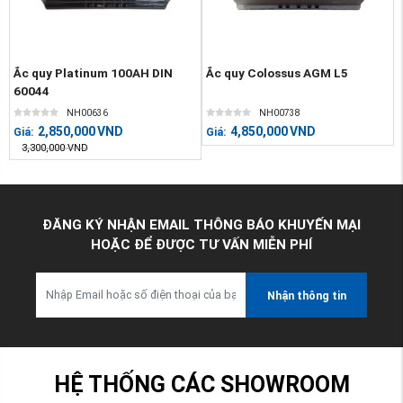
Ắc quy Platinum 100AH DIN
Ắc quy Colossus AGM L5
60044
NH00636
NH00738
2,850,000
VND
4,850,000
VND
Giá:
Giá:
3,300,000
VND
ĐĂNG KÝ NHẬN EMAIL THÔNG BÁO KHUYẾN MẠI
HOẶC ĐỂ ĐƯỢC TƯ VẤN MIỄN PHÍ
Nhận thông tin
HỆ THỐNG CÁC SHOWROOM