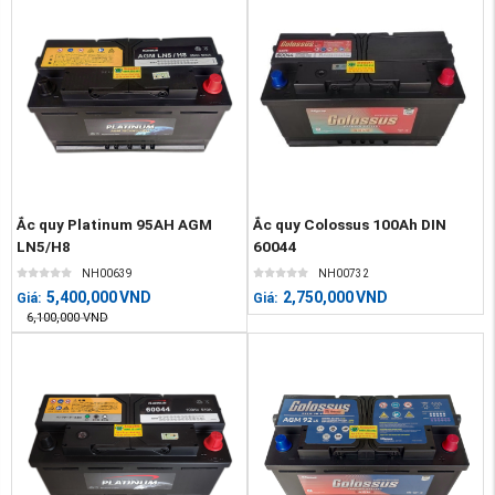
Ắc quy Platinum 95AH AGM
Ắc quy Colossus 100Ah DIN
LN5/H8
60044
NH00639
NH00732
5,400,000
VND
2,750,000
VND
Giá:
Giá:
6,100,000
VND