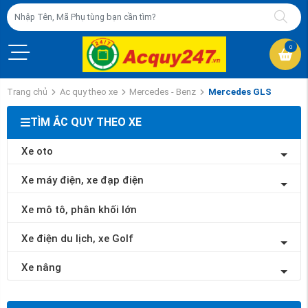
0
Trang chủ
Ac quy theo xe
Mercedes - Benz
Mercedes GLS
TÌM ẮC QUY THEO XE
Xe oto
Xe máy điện, xe đạp điện
Xe mô tô, phân khối lớn
Xe điện du lịch, xe Golf
Xe nâng