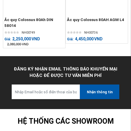
Ắc quy Colossus 80Ah DIN
Ắc quy Colossus 80AH AGM L4
58014
NH00749
NH00736
2,250,000
VND
4,450,000
VND
Giá:
Giá:
2,380,000
VND
ĐĂNG KÝ NHẬN EMAIL THÔNG BÁO KHUYẾN MẠI
HOẶC ĐỂ ĐƯỢC TƯ VẤN MIỄN PHÍ
Nhận thông tin
HỆ THỐNG CÁC SHOWROOM