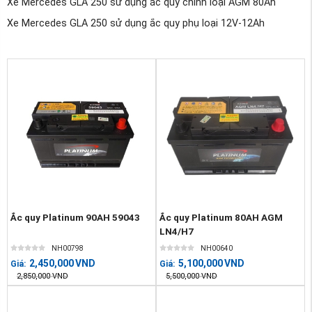
Xe Mercedes GLA 250 sử dụng ắc quy chính loại AGM 80Ah
Xe Mercedes GLA 250 sử dụng ắc quy phụ loại 12V-12Ah
Ắc quy Platinum 90AH 59043
Ắc quy Platinum 80AH AGM
LN4/H7
NH00798
NH00640
2,450,000
VND
5,100,000
VND
Giá:
Giá:
2,850,000
VND
5,500,000
VND