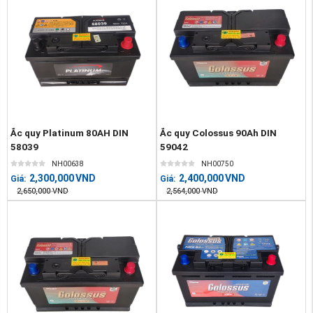
Ắc quy Platinum 80AH DIN
Ắc quy Colossus 90Ah DIN
58039
59042
NH00638
NH00750
2,300,000
VND
2,400,000
VND
Giá:
Giá:
2,650,000
VND
2,564,000
VND