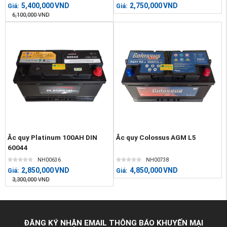
5,400,000
VND
2,750,000
VND
Giá:
Giá:
6,100,000
VND
Ắc quy Platinum 100AH DIN
Ắc quy Colossus AGM L5
60044
NH00636
NH00738
2,850,000
VND
4,850,000
VND
Giá:
Giá:
3,300,000
VND
ĐĂNG KÝ NHẬN EMAIL THÔNG BÁO KHUYẾN MẠI