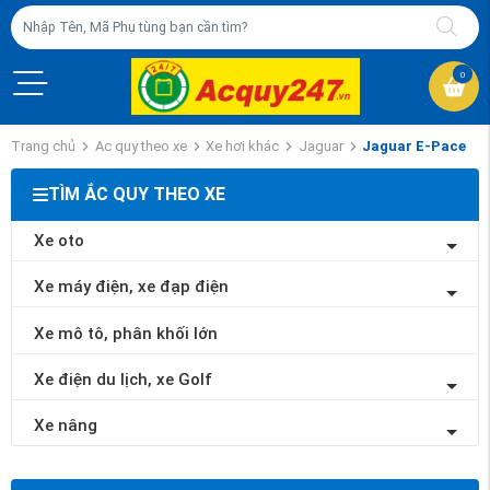
0
Trang chủ
Ac quy theo xe
Xe hơi khác
Jaguar
Jaguar E-Pace
TÌM ẮC QUY THEO XE
Xe oto
Xe máy điện, xe đạp điện
Xe mô tô, phân khối lớn
Xe điện du lịch, xe Golf
Xe nâng