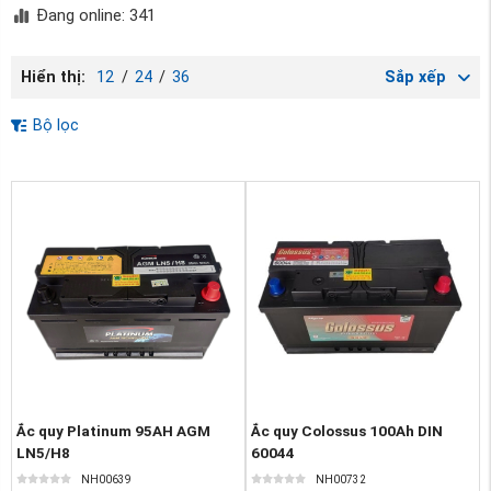
Đang online: 341
Hiển thị:
12
/
24
/
36
Sắp xếp
Bộ lọc
Ắc quy Platinum 95AH AGM
Ắc quy Colossus 100Ah DIN
LN5/H8
60044
NH00639
NH00732